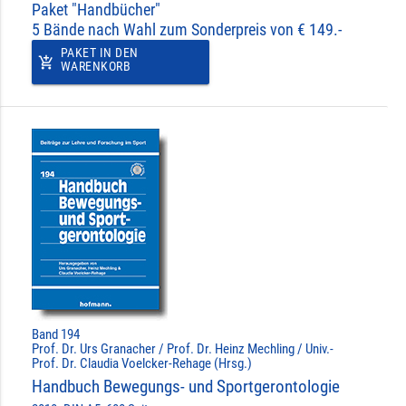
Paket "Handbücher"
5 Bände nach Wahl zum Sonderpreis von € 149.-
PAKET IN DEN
add_shopping_cart
WARENKORB
Band 194
Prof. Dr. Urs Granacher / Prof. Dr. Heinz Mechling / Univ.-
Prof. Dr. Claudia Voelcker-Rehage (Hrsg.)
Handbuch Bewegungs- und Sportgerontologie