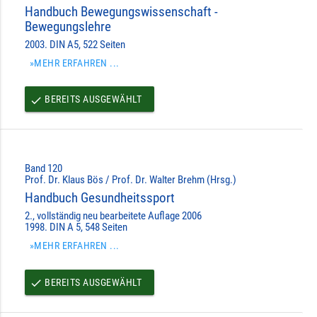
Handbuch Bewegungswissenschaft -
Bewegungslehre
2003. DIN A5, 522 Seiten
»MEHR ERFAHREN ...
BEREITS AUSGEWÄHLT
done
Band 120
Prof. Dr. Klaus Bös / Prof. Dr. Walter Brehm (Hrsg.)
Handbuch Gesundheitssport
2., vollständig neu bearbeitete Auflage 2006
1998. DIN A 5, 548 Seiten
»MEHR ERFAHREN ...
BEREITS AUSGEWÄHLT
done