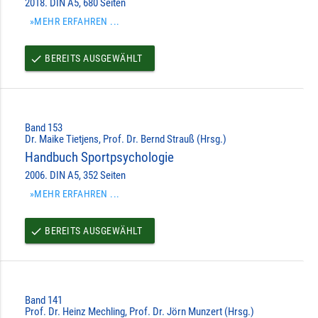
2018. DIN A5, 680 Seiten
»MEHR ERFAHREN ...
BEREITS AUSGEWÄHLT
done
Band 153
Dr. Maike Tietjens, Prof. Dr. Bernd Strauß (Hrsg.)
Handbuch Sportpsychologie
2006. DIN A5, 352 Seiten
»MEHR ERFAHREN ...
BEREITS AUSGEWÄHLT
done
Band 141
Prof. Dr. Heinz Mechling, Prof. Dr. Jörn Munzert (Hrsg.)