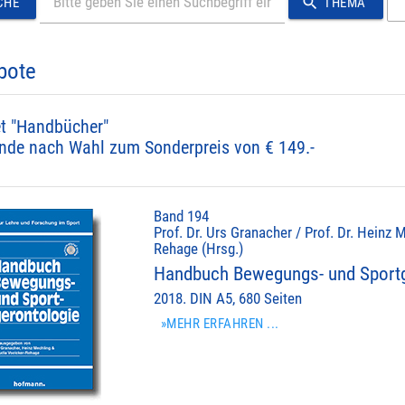
search
CHE
THEMA
bote
t "Handbücher"
nde nach Wahl zum Sonderpreis von € 149.-
Band 194
Prof. Dr. Urs Granacher / Prof. Dr. Heinz M
Rehage (Hrsg.)
Handbuch Bewegungs- und Sportg
2018. DIN A5, 680 Seiten
»MEHR ERFAHREN ...