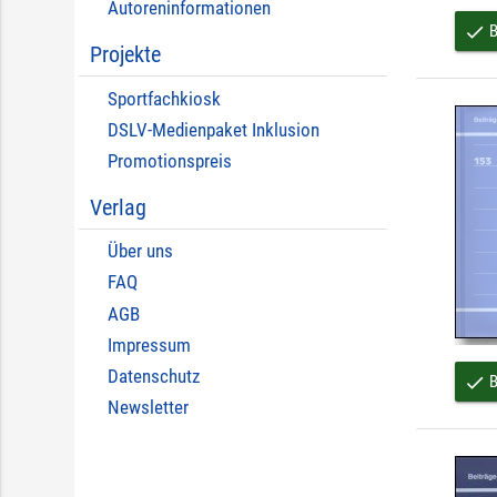
Autoreninformationen
B
done
Projekte
Sportfachkiosk
DSLV-Medienpaket Inklusion
Promotionspreis
Verlag
Über uns
FAQ
AGB
Impressum
Datenschutz
B
done
Newsletter