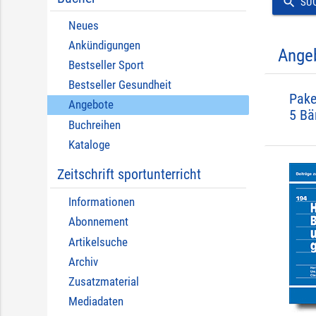
search
SU
Neues
Ankündigungen
Ange
Bestseller Sport
Bestseller Gesundheit
Pake
Angebote
5 Bä
Buchreihen
Kataloge
Zeitschrift sportunterricht
Informationen
Abonnement
Artikelsuche
Archiv
Zusatzmaterial
Mediadaten