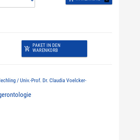
PAKET IN DEN
add_shopping_cart
WARENKORB
echling / Univ.-Prof. Dr. Claudia Voelcker-
erontologie