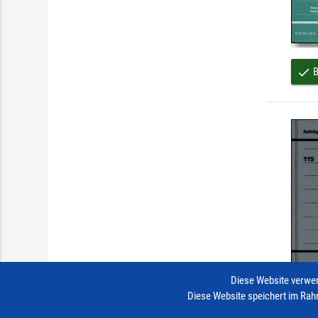
B
done
Diese Website verwen
Diese Website speichert im Rah
B
done