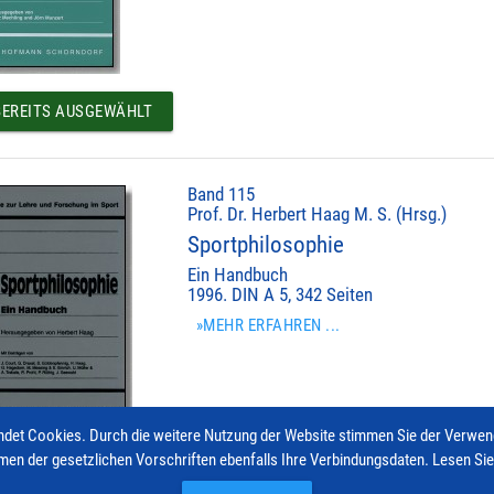
EREITS AUSGEWÄHLT
Band 115
Prof. Dr. Herbert Haag M. S. (Hrsg.)
Sportphilosophie
Ein Handbuch
1996. DIN A 5, 342 Seiten
»MEHR ERFAHREN ...
det Cookies. Durch die weitere Nutzung der Website stimmen Sie der Verwe
men der gesetzlichen Vorschriften ebenfalls Ihre Verbindungsdaten. Lesen Si
EREITS AUSGEWÄHLT