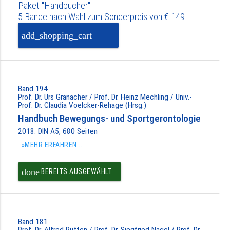
Paket "Handbücher"
5 Bände nach Wahl zum Sonderpreis von € 149.-
add_shopping_cart
PAKET IN DEN
WARENKORB
Band 194
Prof. Dr. Urs Granacher / Prof. Dr. Heinz Mechling / Univ.-
Prof. Dr. Claudia Voelcker-Rehage (Hrsg.)
Handbuch Bewegungs- und Sportgerontologie
2018. DIN A5, 680 Seiten
»MEHR ERFAHREN ...
done
BEREITS AUSGEWÄHLT
Band 181
Prof. Dr. Alfred Rütten / Prof. Dr. Siegfried Nagel / Prof. Dr.