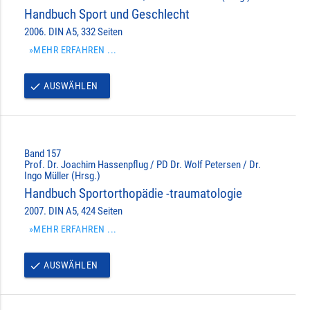
Handbuch Sport und Geschlecht
2006. DIN A5, 332 Seiten
»MEHR ERFAHREN ...
AUSWÄHLEN
done
Band 157
Prof. Dr. Joachim Hassenpflug / PD Dr. Wolf Petersen / Dr.
Ingo Müller (Hrsg.)
Handbuch Sportorthopädie -traumatologie
2007. DIN A5, 424 Seiten
»MEHR ERFAHREN ...
AUSWÄHLEN
done