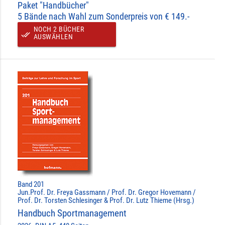
Paket "Handbücher"
5 Bände nach Wahl zum Sonderpreis von € 149.-
NOCH 2 BÜCHER
done_all
AUSWÄHLEN
Band 201
Jun.Prof. Dr. Freya Gassmann / Prof. Dr. Gregor Hovemann /
Prof. Dr. Torsten Schlesinger & Prof. Dr. Lutz Thieme (Hrsg.)
Handbuch Sportmanagement