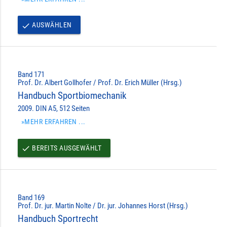
AUSWÄHLEN
done
Band 171
Prof. Dr. Albert Gollhofer / Prof. Dr. Erich Müller (Hrsg.)
Handbuch Sportbiomechanik
2009. DIN A5, 512 Seiten
»MEHR ERFAHREN ...
BEREITS AUSGEWÄHLT
done
Band 169
Prof. Dr. jur. Martin Nolte / Dr. jur. Johannes Horst (Hrsg.)
Handbuch Sportrecht