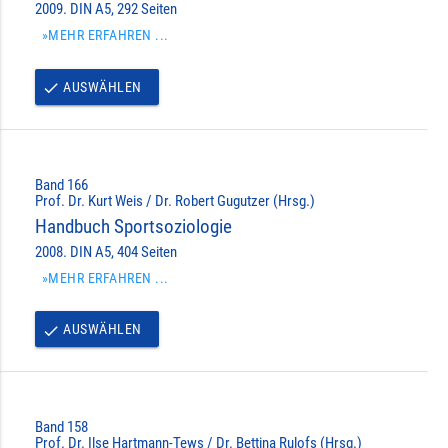
2009. DIN A5, 292 Seiten
»MEHR ERFAHREN ...
AUSWÄHLEN
done
Band 166
Prof. Dr. Kurt Weis / Dr. Robert Gugutzer (Hrsg.)
Handbuch Sportsoziologie
2008. DIN A5, 404 Seiten
»MEHR ERFAHREN ...
AUSWÄHLEN
done
Band 158
Prof. Dr. Ilse Hartmann-Tews / Dr. Bettina Rulofs (Hrsg.)