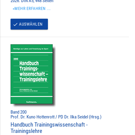
2026. DIN A5, 448 Seiten
»MEHR ERFAHREN ...
AUSWÄHLEN
done
Band 200
Prof. Dr. Kuno Hottenrott / PD Dr. Ilka Seidel (Hrsg.)
Handbuch Trainingswissenschaft -
Trainingslehre