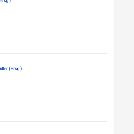
Hrsg.)
üller (Hrsg.)