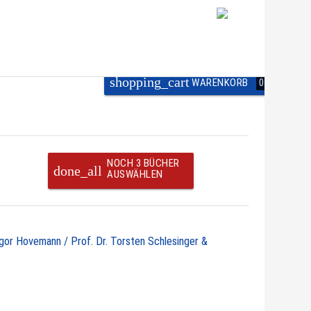
shopping_cart
WARENKORB
0
NOCH 3 BÜCHER
done_all
AUSWÄHLEN
egor Hovemann / Prof. Dr. Torsten Schlesinger &