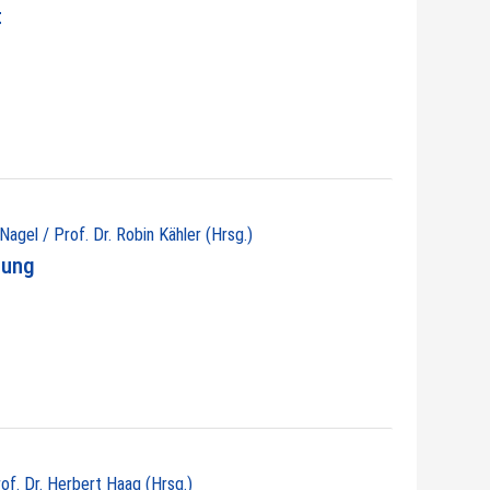
t
 Nagel / Prof. Dr. Robin Kähler (Hrsg.)
nung
rof. Dr. Herbert Haag (Hrsg.)