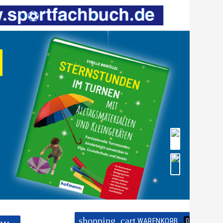
shopping_cart
WARENKORB
0