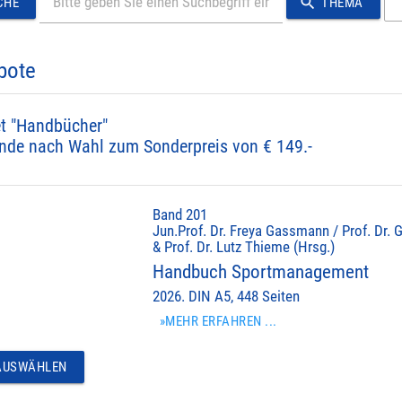
search
CHE
THEMA
bote
t "Handbücher"
nde nach Wahl zum Sonderpreis von € 149.-
Band 201
Jun.Prof. Dr. Freya Gassmann / Prof. Dr. 
& Prof. Dr. Lutz Thieme (Hrsg.)
Handbuch Sportmanagement
2026. DIN A5, 448 Seiten
»MEHR ERFAHREN ...
USWÄHLEN