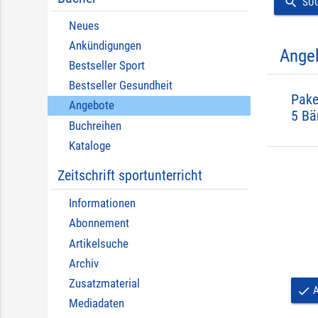
search
SU
Neues
Ankündigungen
Ange
Bestseller Sport
Bestseller Gesundheit
Pake
Angebote
5 Bä
Buchreihen
Kataloge
Zeitschrift sportunterricht
Informationen
Abonnement
Artikelsuche
Archiv
Zusatzmaterial
A
done
Mediadaten