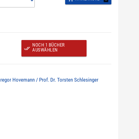
NOCH 1 BÜCHER
done_all
AUSWÄHLEN
Gregor Hovemann / Prof. Dr. Torsten Schlesinger