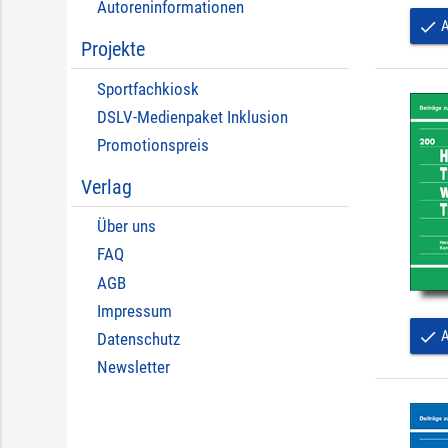
Autoreninformationen
A
done
Projekte
Sportfachkiosk
DSLV-Medienpaket Inklusion
Promotionspreis
Verlag
Über uns
FAQ
AGB
Impressum
A
done
Datenschutz
Newsletter