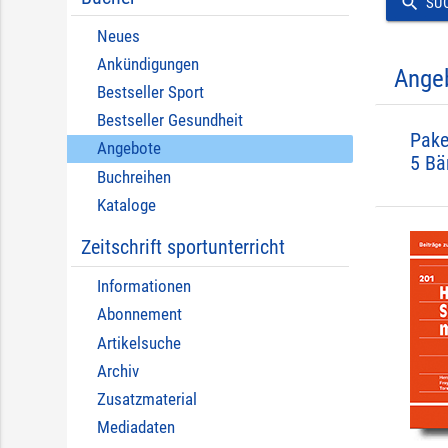
search
SU
Neues
Ankündigungen
Ange
Bestseller Sport
Bestseller Gesundheit
Pake
Angebote
5 Bä
Buchreihen
Kataloge
Zeitschrift sportunterricht
Informationen
Abonnement
Artikelsuche
Archiv
Zusatzmaterial
Mediadaten