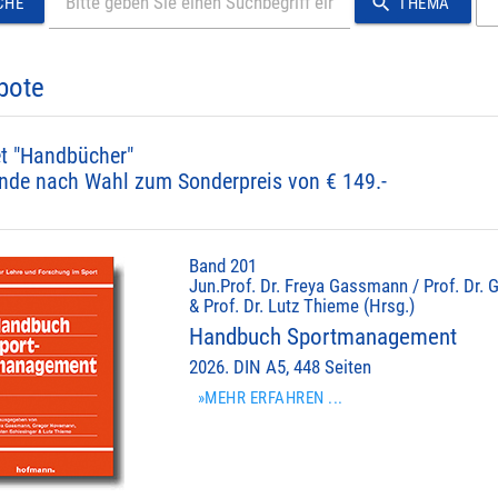
search
CHE
THEMA
bote
t "Handbücher"
nde nach Wahl zum Sonderpreis von € 149.-
Band 201
Jun.Prof. Dr. Freya Gassmann / Prof. Dr. 
& Prof. Dr. Lutz Thieme (Hrsg.)
Handbuch Sportmanagement
2026. DIN A5, 448 Seiten
»MEHR ERFAHREN ...