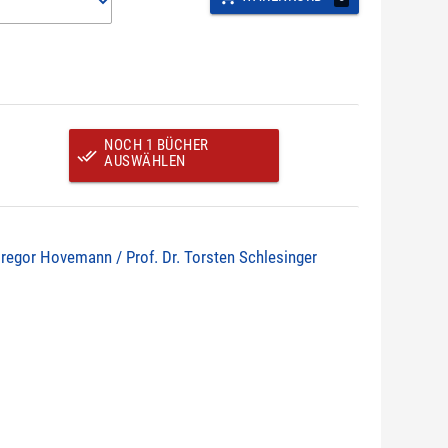
NOCH 1 BÜCHER
done_all
AUSWÄHLEN
Gregor Hovemann / Prof. Dr. Torsten Schlesinger