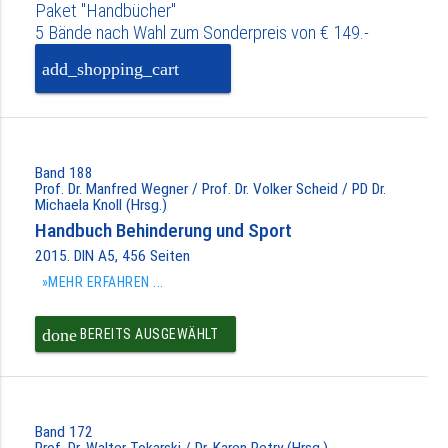
Paket "Handbücher"
5 Bände nach Wahl zum Sonderpreis von € 149.-
add_shopping_cart
PAKET IN DEN
WARENKORB
Band 188
Prof. Dr. Manfred Wegner / Prof. Dr. Volker Scheid / PD Dr.
Michaela Knoll (Hrsg.)
Handbuch Behinderung und Sport
2015. DIN A5, 456 Seiten
»MEHR ERFAHREN ...
done
BEREITS AUSGEWÄHLT
Band 172
Prof. Dr. Walter Tokarski / Dr. Karen Petry (Hrsg.)