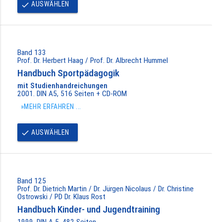
AUSWÄHLEN
done
Band 133
Prof. Dr. Herbert Haag / Prof. Dr. Albrecht Hummel
Handbuch Sportpädagogik
mit Studienhandreichungen
2001. DIN A5, 516 Seiten + CD-ROM
»MEHR ERFAHREN ...
AUSWÄHLEN
done
Band 125
Prof. Dr. Dietrich Martin / Dr. Jürgen Nicolaus / Dr. Christine
Ostrowski / PD Dr. Klaus Rost
Handbuch Kinder- und Jugendtraining
1999. DIN A 5, 482 Seiten