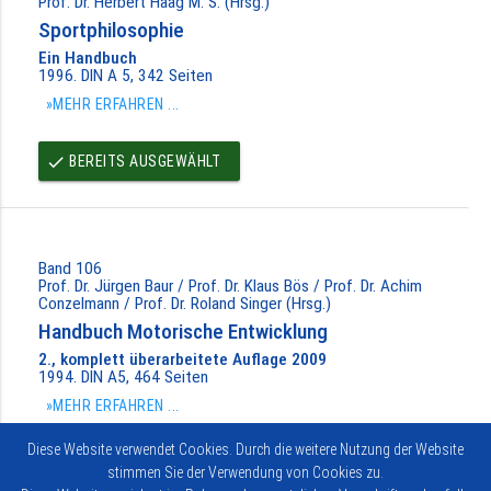
Prof. Dr. Herbert Haag M. S. (Hrsg.)
Sportphilosophie
Ein Handbuch
1996. DIN A 5, 342 Seiten
»MEHR ERFAHREN ...
BEREITS AUSGEWÄHLT
done
Band 106
Prof. Dr. Jürgen Baur / Prof. Dr. Klaus Bös / Prof. Dr. Achim
Conzelmann / Prof. Dr. Roland Singer (Hrsg.)
Handbuch Motorische Entwicklung
2., komplett überarbeitete Auflage 2009
1994. DIN A5, 464 Seiten
»MEHR ERFAHREN ...
Diese Website verwendet Cookies. Durch die weitere Nutzung der Website
AUSWÄHLEN
done
stimmen Sie der Verwendung von Cookies zu.