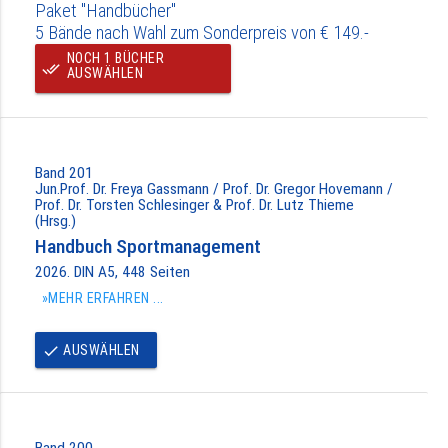
Paket "Handbücher"
5 Bände nach Wahl zum Sonderpreis von € 149.-
NOCH 1 BÜCHER
done_all
AUSWÄHLEN
Band 201
Jun.Prof. Dr. Freya Gassmann / Prof. Dr. Gregor Hovemann /
Prof. Dr. Torsten Schlesinger & Prof. Dr. Lutz Thieme
(Hrsg.)
Handbuch Sportmanagement
2026. DIN A5, 448 Seiten
»MEHR ERFAHREN ...
AUSWÄHLEN
done
Band 200