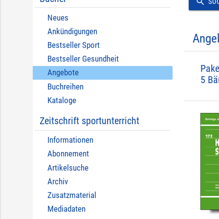
search
SU
Neues
Ankündigungen
Ange
Bestseller Sport
Bestseller Gesundheit
Pake
Angebote
5 Bä
Buchreihen
Kataloge
Zeitschrift sportunterricht
Informationen
Abonnement
Artikelsuche
Archiv
Zusatzmaterial
Mediadaten