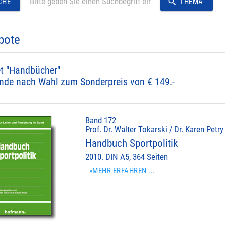
search
CHE
THEMA
bote
t "Handbücher"
nde nach Wahl zum Sonderpreis von € 149.-
Band 172
Prof. Dr. Walter Tokarski / Dr. Karen Petry
Handbuch Sportpolitik
2010. DIN A5, 364 Seiten
»MEHR ERFAHREN ...