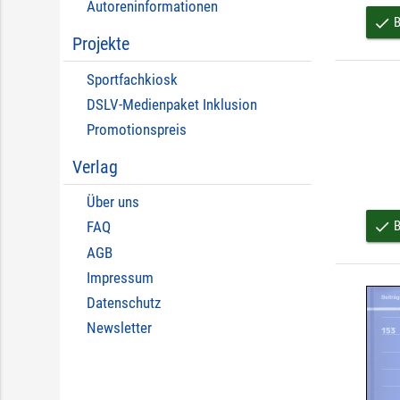
Autoreninformationen
B
done
Projekte
Sportfachkiosk
DSLV-Medienpaket Inklusion
Promotionspreis
Verlag
Über uns
B
done
FAQ
AGB
Impressum
Datenschutz
Newsletter