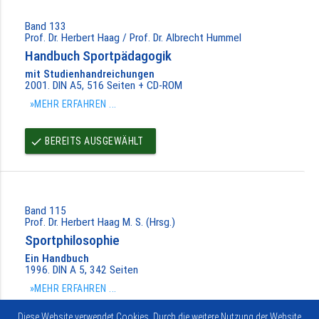
Band 133
Prof. Dr. Herbert Haag / Prof. Dr. Albrecht Hummel
Handbuch Sportpädagogik
mit Studienhandreichungen
2001. DIN A5, 516 Seiten + CD-ROM
»MEHR ERFAHREN ...
BEREITS AUSGEWÄHLT
done
Band 115
Prof. Dr. Herbert Haag M. S. (Hrsg.)
Sportphilosophie
Ein Handbuch
1996. DIN A 5, 342 Seiten
»MEHR ERFAHREN ...
Diese Website verwendet Cookies. Durch die weitere Nutzung der Website