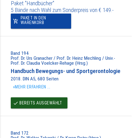
Paket "Handbücher"
5 Bände nach Wahl zum Sonderpreis von € 149.-
PAKET IN DEN
add_shopping_cart
WARENKORB
Band 194
Prof. Dr. Urs Granacher / Prof. Dr. Heinz Mechling / Univ.-
Prof. Dr. Claudia Voelcker-Rehage (Hrsg.)
Handbuch Bewegungs- und Sportgerontologie
2018. DIN A5, 680 Seiten
»MEHR ERFAHREN ...
BEREITS AUSGEWÄHLT
done
Band 172
Prof. Dr. Walter Tokarski / Dr. Karen Petry (Hrsg.)