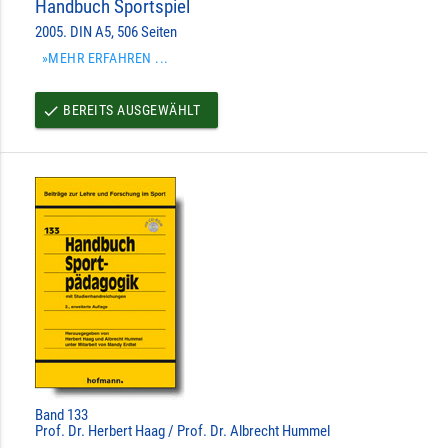
Handbuch Sportspiel
2005. DIN A5, 506 Seiten
»MEHR ERFAHREN ...
BEREITS AUSGEWÄHLT
done
Band 133
Prof. Dr. Herbert Haag / Prof. Dr. Albrecht Hummel