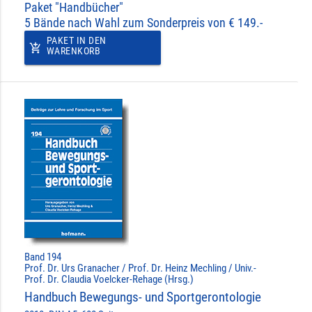
Paket "Handbücher"
5 Bände nach Wahl zum Sonderpreis von € 149.-
PAKET IN DEN
add_shopping_cart
WARENKORB
Band 194
Prof. Dr. Urs Granacher / Prof. Dr. Heinz Mechling / Univ.-
Prof. Dr. Claudia Voelcker-Rehage (Hrsg.)
Handbuch Bewegungs- und Sportgerontologie