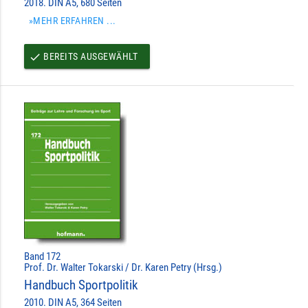
2018. DIN A5, 680 Seiten
»MEHR ERFAHREN ...
BEREITS AUSGEWÄHLT
done
Band 172
Prof. Dr. Walter Tokarski / Dr. Karen Petry (Hrsg.)
Handbuch Sportpolitik
2010. DIN A5, 364 Seiten