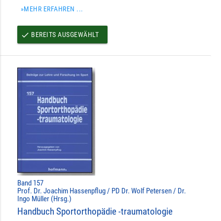
»MEHR ERFAHREN ...
BEREITS AUSGEWÄHLT
done
Band 157
Prof. Dr. Joachim Hassenpflug / PD Dr. Wolf Petersen / Dr.
Ingo Müller (Hrsg.)
Handbuch Sportorthopädie -traumatologie