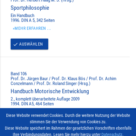
Prof. Dr. Herbert Haag M. S. (Hrsg.)
Sportphilosophie
Ein Handbuch
1996. DIN A 5, 342 Seiten
»MEHR ERFAHREN ...
AUSWÄHLEN
done
Band 106
Prof. Dr. Jürgen Baur / Prof. Dr. Klaus Bös / Prof. Dr. Achim
Conzelmann / Prof. Dr. Roland Singer (Hrsg.)
Handbuch Motorische Entwicklung
2., komplett überarbeitete Auflage 2009
1994. DIN A5, 464 Seiten
»MEHR ERFAHREN ...
Diese Website verwendet Cookies. Durch die weitere Nutzung der Website
stimmen Sie der Verwendung von Cookies zu.
BEREITS AUSGEWÄHLT
done
Diese Website speichert im Rahmen der gesetzlichen Vorschriften ebenfalls
Ihre Verbindungsdaten. Lesen Sie mehr hierzu unter
Datenschutz
.