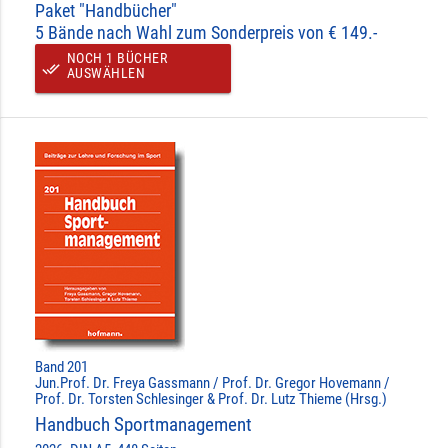
Paket "Handbücher"
5 Bände nach Wahl zum Sonderpreis von € 149.-
NOCH 1 BÜCHER
done_all
AUSWÄHLEN
Band 201
Jun.Prof. Dr. Freya Gassmann / Prof. Dr. Gregor Hovemann /
Prof. Dr. Torsten Schlesinger & Prof. Dr. Lutz Thieme (Hrsg.)
Handbuch Sportmanagement