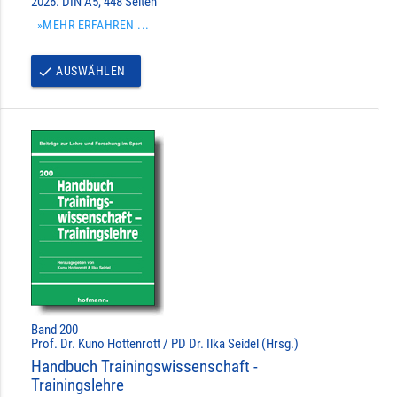
2026. DIN A5, 448 Seiten
»MEHR ERFAHREN ...
AUSWÄHLEN
done
Band 200
Prof. Dr. Kuno Hottenrott / PD Dr. Ilka Seidel (Hrsg.)
Handbuch Trainingswissenschaft -
Trainingslehre