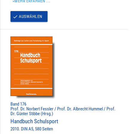
»MEHR ERFAHREN ...
AUSWÄHLEN
done
Band 176
Prof. Dr. Norbert Fessler / Prof. Dr. Albrecht Hummel / Prof.
Dr. Günter Stibbe (Hrsg.)
Handbuch Schulsport
2010. DIN A5, 580 Seiten