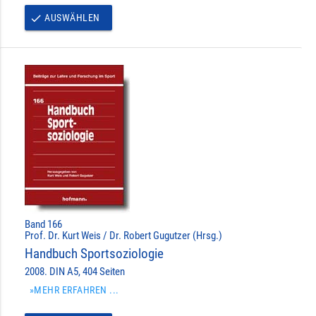
AUSWÄHLEN
done
Band 166
Prof. Dr. Kurt Weis / Dr. Robert Gugutzer (Hrsg.)
Handbuch Sportsoziologie
2008. DIN A5, 404 Seiten
»MEHR ERFAHREN ...