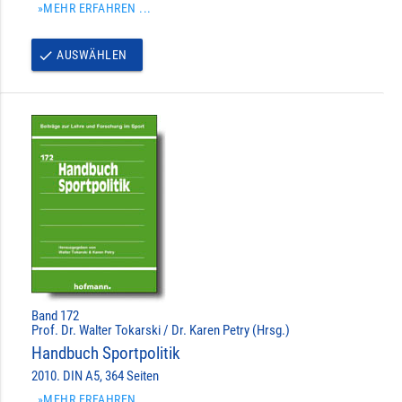
»MEHR ERFAHREN ...
AUSWÄHLEN
done
Band 172
Prof. Dr. Walter Tokarski / Dr. Karen Petry (Hrsg.)
Handbuch Sportpolitik
2010. DIN A5, 364 Seiten
»MEHR ERFAHREN ...