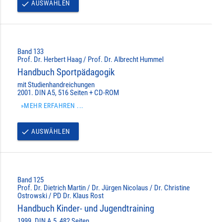
AUSWÄHLEN
done
Band 133
Prof. Dr. Herbert Haag / Prof. Dr. Albrecht Hummel
Handbuch Sportpädagogik
mit Studienhandreichungen
2001. DIN A5, 516 Seiten + CD-ROM
»MEHR ERFAHREN ...
AUSWÄHLEN
done
Band 125
Prof. Dr. Dietrich Martin / Dr. Jürgen Nicolaus / Dr. Christine
Ostrowski / PD Dr. Klaus Rost
Handbuch Kinder- und Jugendtraining
1999. DIN A 5, 482 Seiten