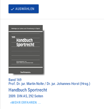
AUSWÄHLEN
done
Band 169
Prof. Dr. jur. Martin Nolte / Dr. jur. Johannes Horst (Hrsg.)
Handbuch Sportrecht
2009. DIN A5, 292 Seiten
»MEHR ERFAHREN ...