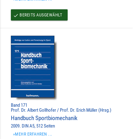
BEREITS AUSGEWÄHLT
done
Band 171
Prof. Dr. Albert Gollhofer / Prof. Dr. Erich Müller (Hrsg.)
Handbuch Sportbiomechanik
2009. DIN A5, 512 Seiten
»MEHR ERFAHREN ...