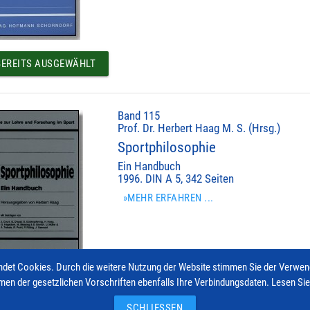
EREITS AUSGEWÄHLT
Band 115
Prof. Dr. Herbert Haag M. S. (Hrsg.)
Sportphilosophie
Ein Handbuch
1996. DIN A 5, 342 Seiten
»MEHR ERFAHREN ...
det Cookies. Durch die weitere Nutzung der Website stimmen Sie der Verwe
men der gesetzlichen Vorschriften ebenfalls Ihre Verbindungsdaten. Lesen Si
EREITS AUSGEWÄHLT
SCHLIESSEN