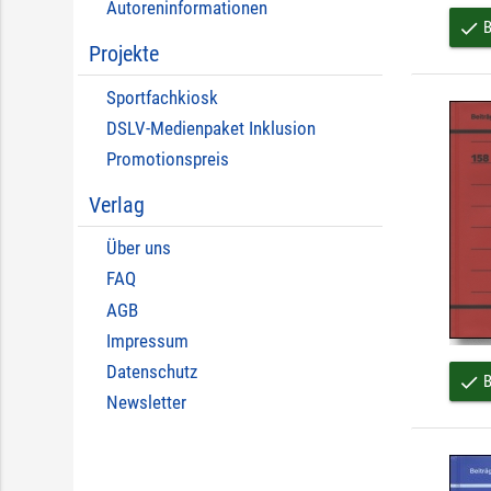
Autoreninformationen
B
done
Projekte
Sportfachkiosk
DSLV-Medienpaket Inklusion
Promotionspreis
Verlag
Über uns
FAQ
AGB
Impressum
Datenschutz
B
done
Newsletter