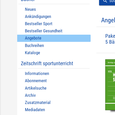
search
SU
Neues
Ankündigungen
Ange
Bestseller Sport
Bestseller Gesundheit
Pake
Angebote
5 Bä
Buchreihen
Kataloge
Zeitschrift sportunterricht
Informationen
Abonnement
Artikelsuche
Archiv
Zusatzmaterial
Mediadaten