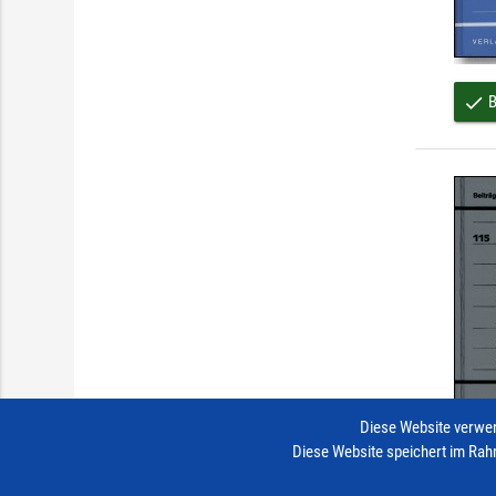
B
done
Diese Website verwen
Diese Website speichert im Rah
B
done