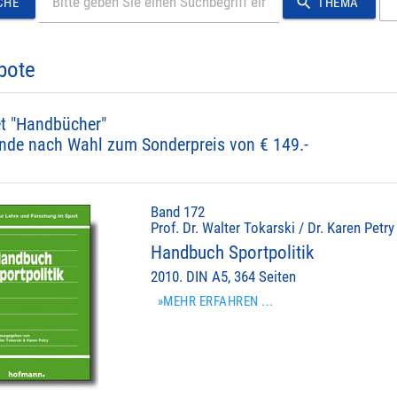
search
CHE
THEMA
bote
t "Handbücher"
nde nach Wahl zum Sonderpreis von € 149.-
Band 172
Prof. Dr. Walter Tokarski / Dr. Karen Petry
Handbuch Sportpolitik
2010. DIN A5, 364 Seiten
»MEHR ERFAHREN ...