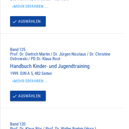
»MEHR ERFAHREN ...
AUSWÄHLEN
done
Band 125
Prof. Dr. Dietrich Martin / Dr. Jürgen Nicolaus / Dr. Christine
Ostrowski / PD Dr. Klaus Rost
Handbuch Kinder- und Jugendtraining
1999. DIN A 5, 482 Seiten
»MEHR ERFAHREN ...
AUSWÄHLEN
done
Band 120
Prof. Dr. Klaus Bös / Prof. Dr. Walter Brehm (Hrsg.)