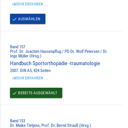
»MEHR ERFAHREN ...
AUSWÄHLEN
done
Band 157
Prof. Dr. Joachim Hassenpflug / PD Dr. Wolf Petersen / Dr.
Ingo Müller (Hrsg.)
Handbuch Sportorthopädie -traumatologie
2007. DIN A5, 424 Seiten
»MEHR ERFAHREN ...
BEREITS AUSGEWÄHLT
done
Band 153
Dr. Maike Tietjens, Prof. Dr. Bernd Strauß (Hrsg.)