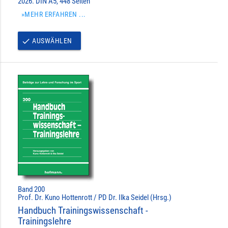
2026. DIN A5, 448 Seiten
»MEHR ERFAHREN ...
AUSWÄHLEN
done
Band 200
Prof. Dr. Kuno Hottenrott / PD Dr. Ilka Seidel (Hrsg.)
Handbuch Trainingswissenschaft -
Trainingslehre