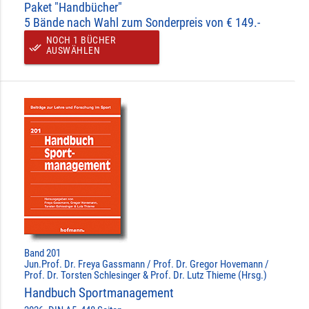
Paket "Handbücher"
5 Bände nach Wahl zum Sonderpreis von € 149.-
NOCH 1 BÜCHER
done_all
AUSWÄHLEN
Band 201
Jun.Prof. Dr. Freya Gassmann / Prof. Dr. Gregor Hovemann /
Prof. Dr. Torsten Schlesinger & Prof. Dr. Lutz Thieme (Hrsg.)
Handbuch Sportmanagement