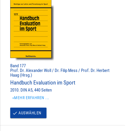
Band 177
Prof. Dr. Alexander Woll / Dr. Filip Mess / Prof. Dr. Herbert
Haag (Hrsg.)
Handbuch Evaluation im Sport
2010. DIN A5, 440 Seiten
»MEHR ERFAHREN ...
AUSWÄHLEN
done