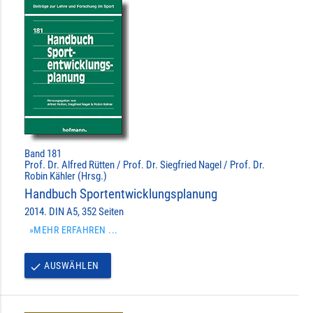
Band 181
Prof. Dr. Alfred Rütten / Prof. Dr. Siegfried Nagel / Prof. Dr.
Robin Kähler (Hrsg.)
Handbuch Sportentwicklungsplanung
2014. DIN A5, 352 Seiten
»MEHR ERFAHREN ...
AUSWÄHLEN
done