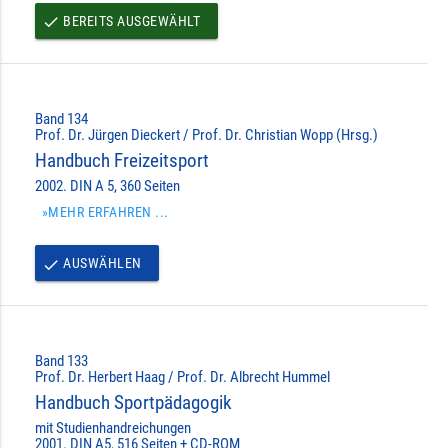
BEREITS AUSGEWÄHLT
done
Band 134
Prof. Dr. Jürgen Dieckert / Prof. Dr. Christian Wopp (Hrsg.)
Handbuch Freizeitsport
2002. DIN A 5, 360 Seiten
»MEHR ERFAHREN ...
AUSWÄHLEN
done
Band 133
Prof. Dr. Herbert Haag / Prof. Dr. Albrecht Hummel
Handbuch Sportpädagogik
mit Studienhandreichungen
2001. DIN A5, 516 Seiten + CD-ROM