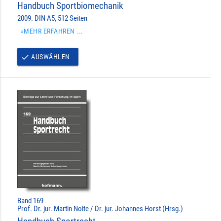
Handbuch Sportbiomechanik
2009. DIN A5, 512 Seiten
»MEHR ERFAHREN ...
AUSWÄHLEN
done
Band 169
Prof. Dr. jur. Martin Nolte / Dr. jur. Johannes Horst (Hrsg.)