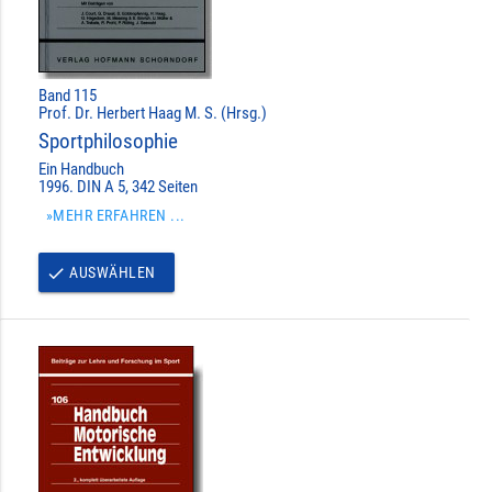
Band 115
Prof. Dr. Herbert Haag M. S. (Hrsg.)
Sportphilosophie
Ein Handbuch
1996. DIN A 5, 342 Seiten
»MEHR ERFAHREN ...
AUSWÄHLEN
done