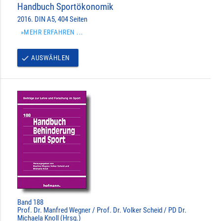
Handbuch Sportökonomik
2016. DIN A5, 404 Seiten
»MEHR ERFAHREN ...
AUSWÄHLEN
done
Band 188
Prof. Dr. Manfred Wegner / Prof. Dr. Volker Scheid / PD Dr.
Michaela Knoll (Hrsg.)