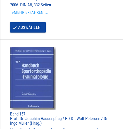
2006. DIN A5, 332 Seiten
»MEHR ERFAHREN ...
AUSWÄHLEN
done
Band 157
Prof. Dr. Joachim Hassenpflug / PD Dr. Wolf Petersen / Dr.
Ingo Müller (Hrsg.)