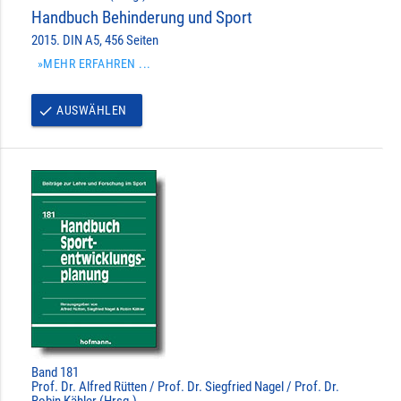
Handbuch Behinderung und Sport
2015. DIN A5, 456 Seiten
»MEHR ERFAHREN ...
AUSWÄHLEN
done
Band 181
Prof. Dr. Alfred Rütten / Prof. Dr. Siegfried Nagel / Prof. Dr.
Robin Kähler (Hrsg.)