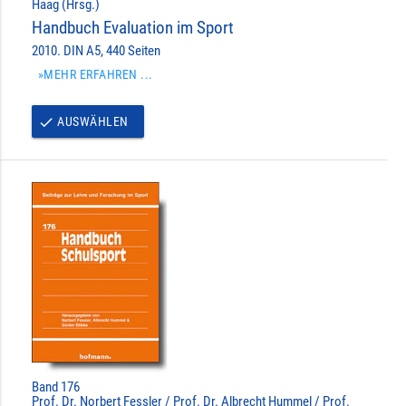
Haag (Hrsg.)
Handbuch Evaluation im Sport
2010. DIN A5, 440 Seiten
»MEHR ERFAHREN ...
AUSWÄHLEN
done
Band 176
Prof. Dr. Norbert Fessler / Prof. Dr. Albrecht Hummel / Prof.