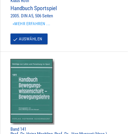
Klaus Roth
Handbuch Sportspiel
2005. DIN A5, 506 Seiten
»MEHR ERFAHREN ...
AUSWÄHLEN
done
Band 141