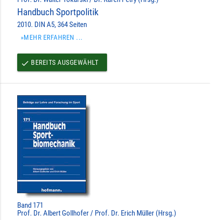
Handbuch Sportpolitik
2010. DIN A5, 364 Seiten
»MEHR ERFAHREN ...
BEREITS AUSGEWÄHLT
done
Band 171
Prof. Dr. Albert Gollhofer / Prof. Dr. Erich Müller (Hrsg.)