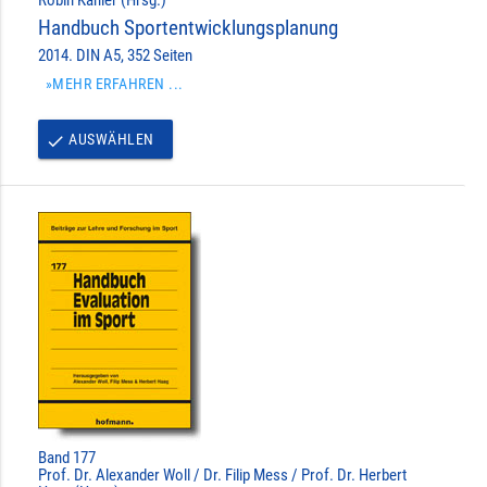
Handbuch Sportentwicklungsplanung
2014. DIN A5, 352 Seiten
»MEHR ERFAHREN ...
AUSWÄHLEN
done
Band 177
Prof. Dr. Alexander Woll / Dr. Filip Mess / Prof. Dr. Herbert