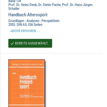
Band 139
Prof. Dr. Heinz Denk, Dr. Dieter Pache, Prof. Dr. Hans-Jürgen
Schaller
Handbuch Alterssport
Grundlagen - Analysen - Perspektiven
2003. DIN A5, 336 Seiten
»MEHR ERFAHREN ...
BEREITS AUSGEWÄHLT
done