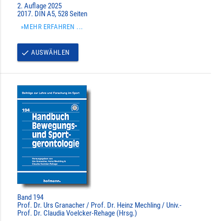
2. Auflage 2025
2017. DIN A5, 528 Seiten
»MEHR ERFAHREN ...
AUSWÄHLEN
done
Band 194
Prof. Dr. Urs Granacher / Prof. Dr. Heinz Mechling / Univ.-
Prof. Dr. Claudia Voelcker-Rehage (Hrsg.)