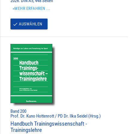
2026. DIN A5, 448 Seiten
»MEHR ERFAHREN ...
AUSWÄHLEN
done
Band 200
Prof. Dr. Kuno Hottenrott / PD Dr. Ilka Seidel (Hrsg.)
Handbuch Trainingswissenschaft -
Trainingslehre