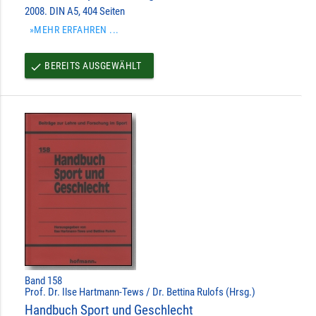
2008. DIN A5, 404 Seiten
»MEHR ERFAHREN ...
BEREITS AUSGEWÄHLT
done
Band 158
Prof. Dr. Ilse Hartmann-Tews / Dr. Bettina Rulofs (Hrsg.)
Handbuch Sport und Geschlecht