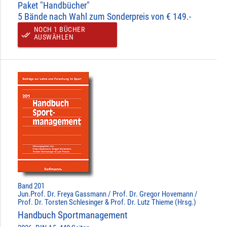
Paket "Handbücher"
5 Bände nach Wahl zum Sonderpreis von € 149.-
NOCH 1 BÜCHER
done_all
AUSWÄHLEN
Band 201
Jun.Prof. Dr. Freya Gassmann / Prof. Dr. Gregor Hovemann /
Prof. Dr. Torsten Schlesinger & Prof. Dr. Lutz Thieme (Hrsg.)
Handbuch Sportmanagement