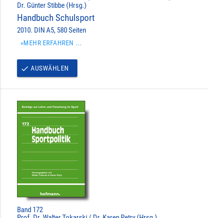
Dr. Günter Stibbe (Hrsg.)
Handbuch Schulsport
2010. DIN A5, 580 Seiten
»MEHR ERFAHREN ...
AUSWÄHLEN
done
Band 172
Prof. Dr. Walter Tokarski / Dr. Karen Petry (Hrsg.)