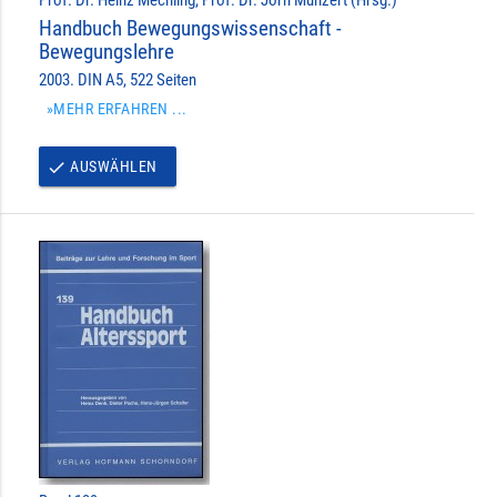
Prof. Dr. Heinz Mechling, Prof. Dr. Jörn Munzert (Hrsg.)
Handbuch Bewegungswissenschaft -
Bewegungslehre
2003. DIN A5, 522 Seiten
»MEHR ERFAHREN ...
AUSWÄHLEN
done