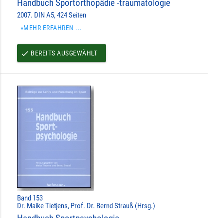
Handbuch Sportorthopädie -traumatologie
2007. DIN A5, 424 Seiten
»MEHR ERFAHREN ...
BEREITS AUSGEWÄHLT
done
Band 153
Dr. Maike Tietjens, Prof. Dr. Bernd Strauß (Hrsg.)