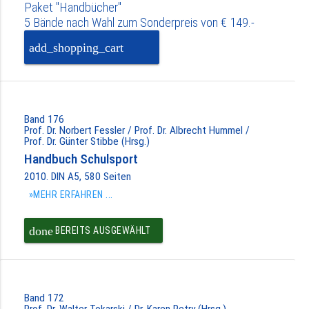
Paket "Handbücher"
5 Bände nach Wahl zum Sonderpreis von € 149.-
add_shopping_cart
PAKET IN DEN
WARENKORB
Band 176
Prof. Dr. Norbert Fessler / Prof. Dr. Albrecht Hummel /
Prof. Dr. Günter Stibbe (Hrsg.)
Handbuch Schulsport
2010. DIN A5, 580 Seiten
»MEHR ERFAHREN ...
done
BEREITS AUSGEWÄHLT
Band 172
Prof. Dr. Walter Tokarski / Dr. Karen Petry (Hrsg.)