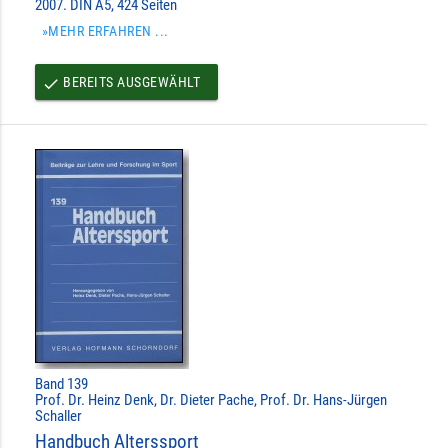
2007. DIN A5, 424 Seiten
»MEHR ERFAHREN ...
BEREITS AUSGEWÄHLT
done
Band 139
Prof. Dr. Heinz Denk, Dr. Dieter Pache, Prof. Dr. Hans-Jürgen
Schaller
Handbuch Alterssport