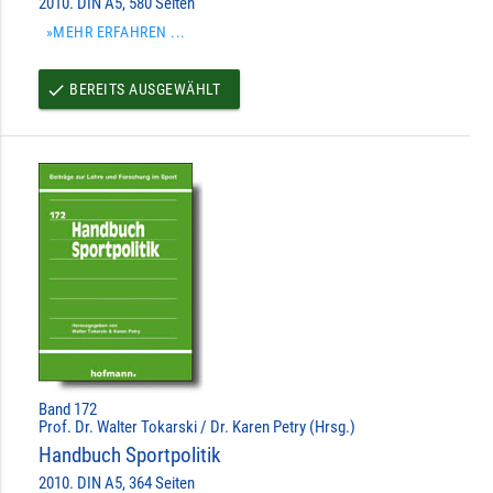
2010. DIN A5, 580 Seiten
»MEHR ERFAHREN ...
BEREITS AUSGEWÄHLT
done
Band 172
Prof. Dr. Walter Tokarski / Dr. Karen Petry (Hrsg.)
Handbuch Sportpolitik
2010. DIN A5, 364 Seiten