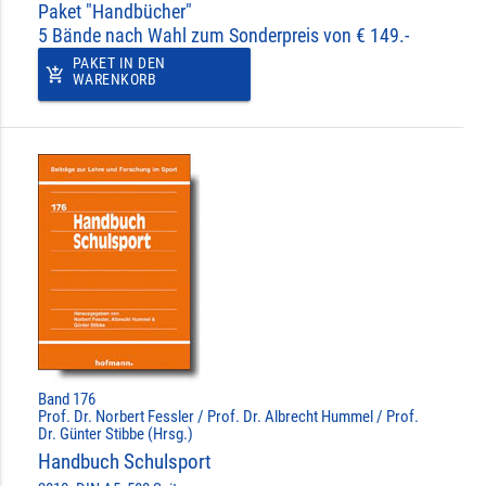
Paket "Handbücher"
5 Bände nach Wahl zum Sonderpreis von € 149.-
PAKET IN DEN
add_shopping_cart
WARENKORB
Band 176
Prof. Dr. Norbert Fessler / Prof. Dr. Albrecht Hummel / Prof.
Dr. Günter Stibbe (Hrsg.)
Handbuch Schulsport