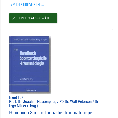
»MEHR ERFAHREN ...
BEREITS AUSGEWÄHLT
done
Band 157
Prof. Dr. Joachim Hassenpflug / PD Dr. Wolf Petersen / Dr.
Ingo Müller (Hrsg.)
Handbuch Sportorthopädie -traumatologie