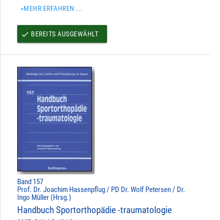
»MEHR ERFAHREN ...
BEREITS AUSGEWÄHLT
done
Band 157
Prof. Dr. Joachim Hassenpflug / PD Dr. Wolf Petersen / Dr.
Ingo Müller (Hrsg.)
Handbuch Sportorthopädie -traumatologie