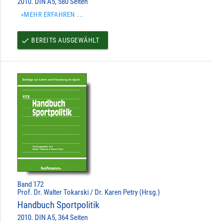
2010. DIN A5, 580 Seiten
»MEHR ERFAHREN ...
BEREITS AUSGEWÄHLT
done
Band 172
Prof. Dr. Walter Tokarski / Dr. Karen Petry (Hrsg.)
Handbuch Sportpolitik
2010. DIN A5, 364 Seiten