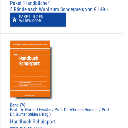
Paket "Handbücher"
5 Bände nach Wahl zum Sonderpreis von € 149.-
PAKET IN DEN
add_shopping_cart
WARENKORB
Band 176
Prof. Dr. Norbert Fessler / Prof. Dr. Albrecht Hummel / Prof.
Dr. Günter Stibbe (Hrsg.)
Handbuch Schulsport