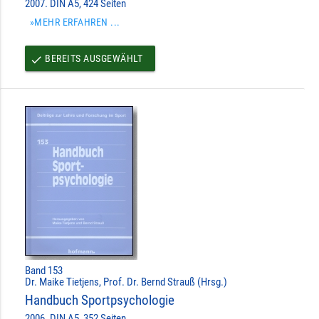
2007. DIN A5, 424 Seiten
»MEHR ERFAHREN ...
BEREITS AUSGEWÄHLT
done
Band 153
Dr. Maike Tietjens, Prof. Dr. Bernd Strauß (Hrsg.)
Handbuch Sportpsychologie
2006. DIN A5, 352 Seiten