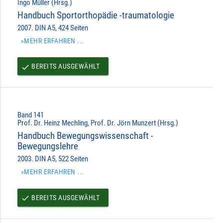
Ingo Müller (Hrsg.)
Handbuch Sportorthopädie -traumatologie
2007. DIN A5, 424 Seiten
»MEHR ERFAHREN ...
BEREITS AUSGEWÄHLT
done
Band 141
Prof. Dr. Heinz Mechling, Prof. Dr. Jörn Munzert (Hrsg.)
Handbuch Bewegungswissenschaft -
Bewegungslehre
2003. DIN A5, 522 Seiten
»MEHR ERFAHREN ...
BEREITS AUSGEWÄHLT
done