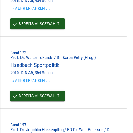
2016. DIN A5, 404 Seiten
»MEHR ERFAHREN ...
BEREITS AUSGEWÄHLT
done
Band 172
Prof. Dr. Walter Tokarski / Dr. Karen Petry (Hrsg.)
Handbuch Sportpolitik
2010. DIN A5, 364 Seiten
»MEHR ERFAHREN ...
BEREITS AUSGEWÄHLT
done
Band 157
Prof. Dr. Joachim Hassenpflug / PD Dr. Wolf Petersen / Dr.