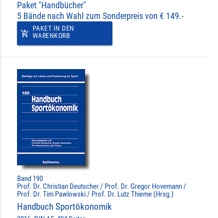
Paket "Handbücher"
5 Bände nach Wahl zum Sonderpreis von € 149.-
PAKET IN DEN
add_shopping_cart
WARENKORB
Band 190
Prof. Dr. Christian Deutscher / Prof. Dr. Gregor Hovemann /
Prof. Dr. Tim Pawlowski / Prof. Dr. Lutz Thieme (Hrsg.)
Handbuch Sportökonomik