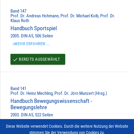
Band 147
Prof. Dr. Andreas Hohmann, Prof. Dr. Michael Kolb, Prof. Dr.
Klaus Roth
Handbuch Sportspiel
2005. DIN A5, 506 Seiten
»MEHR ERFAHREN ...
BEREITS AUSGEWÄHLT
done
Band 141
Prof. Dr. Heinz Mechling, Prof. Dr. Jörn Munzert (Hrsg.)
Handbuch Bewegungswissenschaft -
Bewegungslehre
2003. DIN A5, 522 Seiten
»MEHR ERFAHREN ...
Diese Website verwendet Cookies. Durch die weitere Nutzung der Website
stimmen Sie der Verwendung von Cookies zu.