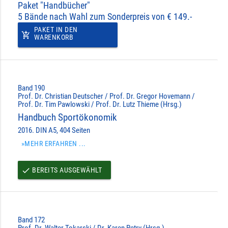
Paket "Handbücher"
5 Bände nach Wahl zum Sonderpreis von € 149.-
PAKET IN DEN
add_shopping_cart
WARENKORB
Band 190
Prof. Dr. Christian Deutscher / Prof. Dr. Gregor Hovemann /
Prof. Dr. Tim Pawlowski / Prof. Dr. Lutz Thieme (Hrsg.)
Handbuch Sportökonomik
2016. DIN A5, 404 Seiten
»MEHR ERFAHREN ...
BEREITS AUSGEWÄHLT
done
Band 172
Prof. Dr. Walter Tokarski / Dr. Karen Petry (Hrsg.)