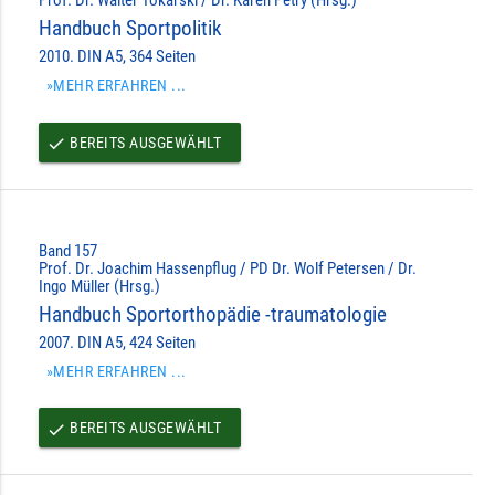
Handbuch Sportpolitik
2010. DIN A5, 364 Seiten
»MEHR ERFAHREN ...
BEREITS AUSGEWÄHLT
done
Band 157
Prof. Dr. Joachim Hassenpflug / PD Dr. Wolf Petersen / Dr.
Ingo Müller (Hrsg.)
Handbuch Sportorthopädie -traumatologie
2007. DIN A5, 424 Seiten
»MEHR ERFAHREN ...
BEREITS AUSGEWÄHLT
done