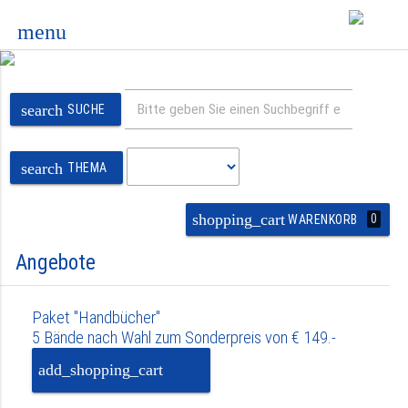
menu
search
SUCHE
search
THEMA
shopping_cart
0
WARENKORB
Angebote
Paket "Handbücher"
5 Bände nach Wahl zum Sonderpreis von € 149.-
add_shopping_cart