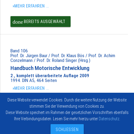
»MEHR ERFAHREN ...
done
BEREITS AUSGEWÄHLT
Band 106
Prof. Dr. Jürgen Baur / Prof. Dr. Klaus Bös / Prof. Dr. Achim
Conzelmann / Prof. Dr. Roland Singer (Hrsg.)
Handbuch Motorische Entwicklung
2., komplett überarbeitete Auflage 2009
1994. DIN A5, 464 Seiten
»MEHR ERFAHREN ...
Diese Website verwendet Cookies. Durch die weitere Nutzung der Website
done
BEREITS AUSGEWÄHLT
stimmen Sie der Verwendung von Cookies zu.
Diese Website speichert im Rahmen der gesetzlichen Vorschriften ebenfalls
Ihre Verbindungsdaten. Lesen Sie mehr hierzu unter
Datenschutz
.
Impressum
Vertrag widerrufen
© 2026
Kontakt
Hofmann-
SCHLIESSEN