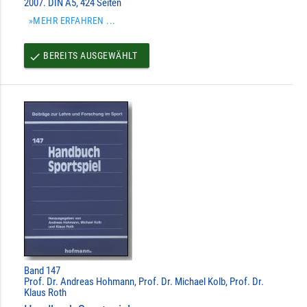
2007. DIN A5, 424 Seiten
»MEHR ERFAHREN ...
BEREITS AUSGEWÄHLT
done
Band 147
Prof. Dr. Andreas Hohmann, Prof. Dr. Michael Kolb, Prof. Dr.
Klaus Roth