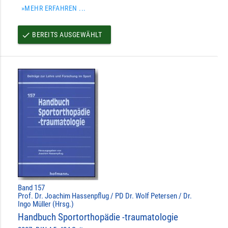
»MEHR ERFAHREN ...
BEREITS AUSGEWÄHLT
done
Band 157
Prof. Dr. Joachim Hassenpflug / PD Dr. Wolf Petersen / Dr.
Ingo Müller (Hrsg.)
Handbuch Sportorthopädie -traumatologie