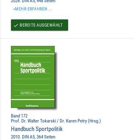
2026. DIN A5, 448 Seiten
»MEHR ERFAHREN ...
BEREITS AUSGEWÄHLT
done
Band 172
Prof. Dr. Walter Tokarski / Dr. Karen Petry (Hrsg.)
Handbuch Sportpolitik
2010. DIN A5, 364 Seiten