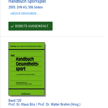
Handbuch Sportspiel
2005. DIN A5, 506 Seiten
»MEHR ERFAHREN ...
BEREITS AUSGEWÄHLT
done
Band 120
Prof. Dr. Klaus Bös / Prof. Dr. Walter Brehm (Hrsg.)