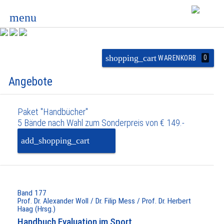
menu
shopping_cart
0
WARENKORB
Angebote
Paket "Handbücher"
5 Bände nach Wahl zum Sonderpreis von € 149.-
add_shopping_cart
PAKET IN DEN
WARENKORB
Band 177
Prof. Dr. Alexander Woll / Dr. Filip Mess / Prof. Dr. Herbert
Haag (Hrsg.)
Handbuch Evaluation im Sport