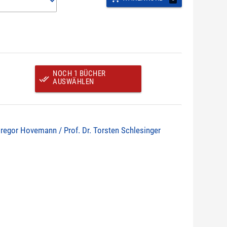
NOCH 1 BÜCHER
done_all
AUSWÄHLEN
Gregor Hovemann / Prof. Dr. Torsten Schlesinger