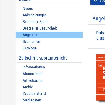
search
SU
Neues
Ankündigungen
Ange
Bestseller Sport
Bestseller Gesundheit
Pake
Angebote
5 Bä
Buchreihen
Kataloge
Zeitschrift sportunterricht
Informationen
Abonnement
Artikelsuche
Archiv
Zusatzmaterial
Mediadaten