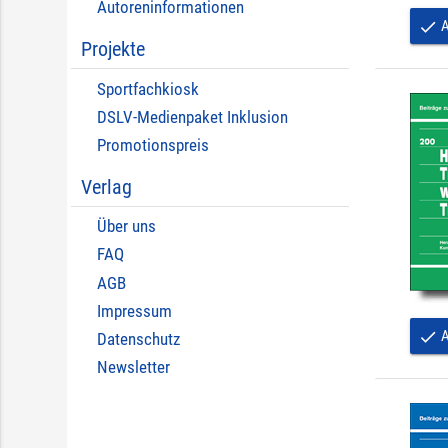
Autoreninformationen
A
done
Projekte
Sportfachkiosk
DSLV-Medienpaket Inklusion
Promotionspreis
Verlag
Über uns
FAQ
AGB
Impressum
A
done
Datenschutz
Newsletter