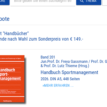
search
CHE
THEMA
bote
t "Handbücher"
nde nach Wahl zum Sonderpreis von € 149.-
Band 201
Jun.Prof. Dr. Freya Gassmann / Prof. Dr. 
& Prof. Dr. Lutz Thieme (Hrsg.)
Handbuch Sportmanagement
2026. DIN A5, 448 Seiten
»MEHR ERFAHREN ...