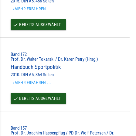
2015. DIN A5, 456 Seiten
»MEHR ERFAHREN ...
BEREITS AUSGEWÄHLT
done
Band 172
Prof. Dr. Walter Tokarski / Dr. Karen Petry (Hrsg.)
Handbuch Sportpolitik
2010. DIN A5, 364 Seiten
»MEHR ERFAHREN ...
BEREITS AUSGEWÄHLT
done
Band 157
Prof. Dr. Joachim Hassenpflug / PD Dr. Wolf Petersen / Dr.