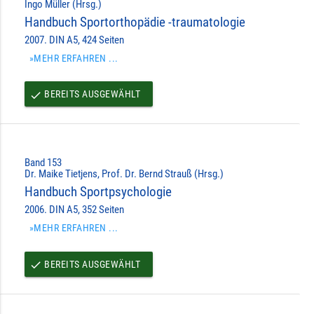
Ingo Müller (Hrsg.)
Handbuch Sportorthopädie -traumatologie
2007. DIN A5, 424 Seiten
»MEHR ERFAHREN ...
BEREITS AUSGEWÄHLT
done
Band 153
Dr. Maike Tietjens, Prof. Dr. Bernd Strauß (Hrsg.)
Handbuch Sportpsychologie
2006. DIN A5, 352 Seiten
»MEHR ERFAHREN ...
BEREITS AUSGEWÄHLT
done