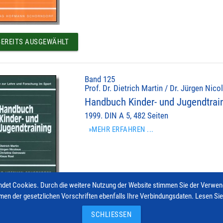
EREITS AUSGEWÄHLT
Band 125
Prof. Dr. Dietrich Martin / Dr. Jürgen Nic
Handbuch Kinder- und Jugendtrai
1999. DIN A 5, 482 Seiten
»MEHR ERFAHREN ...
det Cookies. Durch die weitere Nutzung der Website stimmen Sie der Verwe
men der gesetzlichen Vorschriften ebenfalls Ihre Verbindungsdaten. Lesen Si
EREITS AUSGEWÄHLT
SCHLIESSEN