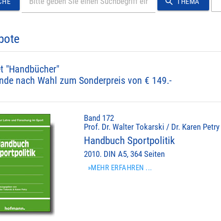
search
CHE
THEMA
bote
t "Handbücher"
nde nach Wahl zum Sonderpreis von € 149.-
Band 172
Prof. Dr. Walter Tokarski / Dr. Karen Petry
Handbuch Sportpolitik
2010. DIN A5, 364 Seiten
»MEHR ERFAHREN ...