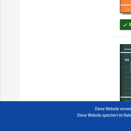
B
done
Diese Website verwen
Diese Website speichert im Rah
B
done