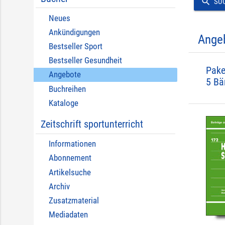
search
SU
Neues
Ankündigungen
Ange
Bestseller Sport
Bestseller Gesundheit
Pake
Angebote
5 Bä
Buchreihen
Kataloge
Zeitschrift sportunterricht
Informationen
Abonnement
Artikelsuche
Archiv
Zusatzmaterial
Mediadaten