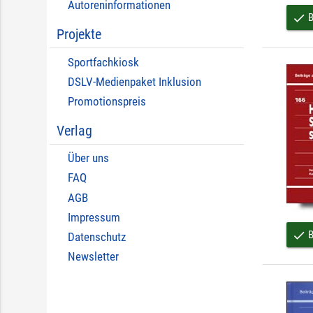
Autoreninformationen
B
done
Projekte
Sportfachkiosk
DSLV-Medienpaket Inklusion
Promotionspreis
Verlag
Über uns
FAQ
AGB
Impressum
B
done
Datenschutz
Newsletter