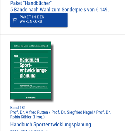
Paket "Handbücher"
5 Bände nach Wahl zum Sonderpreis von € 149.-
PAKET IN DEN
add_shopping_cart
WARENKORB
Band 181
Prof. Dr. Alfred Rütten / Prof. Dr. Siegfried Nagel / Prof. Dr.
Robin Kähler (Hrsg.)
Handbuch Sportentwicklungsplanung