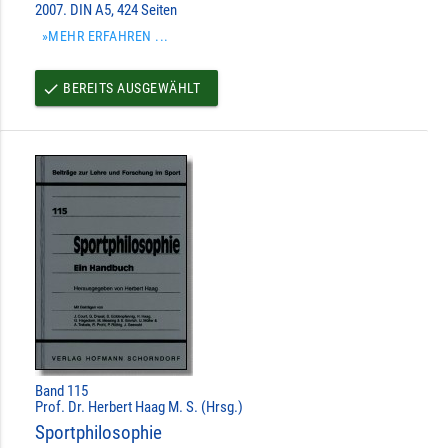
2007. DIN A5, 424 Seiten
»MEHR ERFAHREN ...
BEREITS AUSGEWÄHLT
done
Band 115
Prof. Dr. Herbert Haag M. S. (Hrsg.)
Sportphilosophie