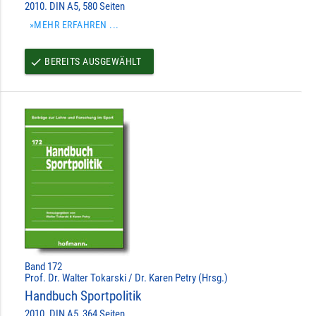
2010. DIN A5, 580 Seiten
»MEHR ERFAHREN ...
BEREITS AUSGEWÄHLT
done
Band 172
Prof. Dr. Walter Tokarski / Dr. Karen Petry (Hrsg.)
Handbuch Sportpolitik
2010. DIN A5, 364 Seiten