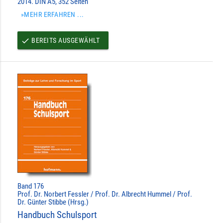
2014. DIN A5, 352 Seiten
»MEHR ERFAHREN ...
BEREITS AUSGEWÄHLT
done
Band 176
Prof. Dr. Norbert Fessler / Prof. Dr. Albrecht Hummel / Prof.
Dr. Günter Stibbe (Hrsg.)
Handbuch Schulsport