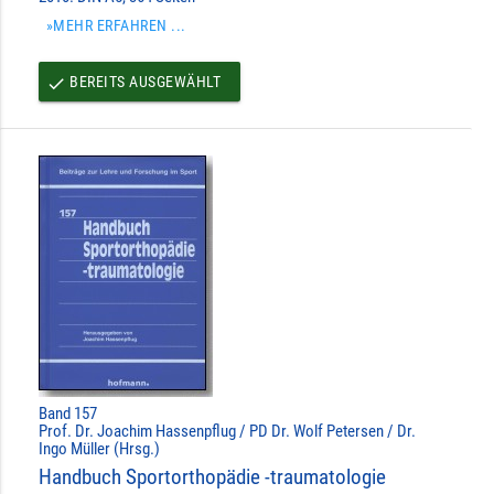
»MEHR ERFAHREN ...
BEREITS AUSGEWÄHLT
done
Band 157
Prof. Dr. Joachim Hassenpflug / PD Dr. Wolf Petersen / Dr.
Ingo Müller (Hrsg.)
Handbuch Sportorthopädie -traumatologie