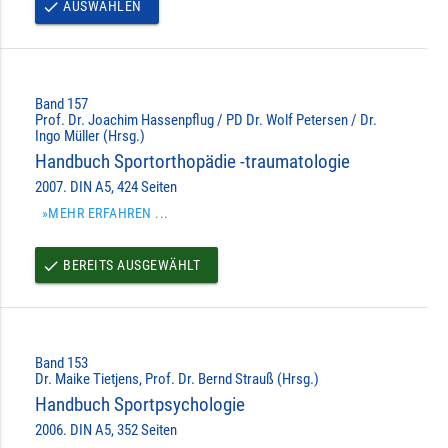
AUSWÄHLEN
done
Band 157
Prof. Dr. Joachim Hassenpflug / PD Dr. Wolf Petersen / Dr.
Ingo Müller (Hrsg.)
Handbuch Sportorthopädie -traumatologie
2007. DIN A5, 424 Seiten
»MEHR ERFAHREN ...
BEREITS AUSGEWÄHLT
done
Band 153
Dr. Maike Tietjens, Prof. Dr. Bernd Strauß (Hrsg.)
Handbuch Sportpsychologie
2006. DIN A5, 352 Seiten