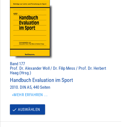
Band 177
Prof. Dr. Alexander Woll / Dr. Filip Mess / Prof. Dr. Herbert
Haag (Hrsg.)
Handbuch Evaluation im Sport
2010. DIN A5, 440 Seiten
»MEHR ERFAHREN ...
AUSWÄHLEN
done