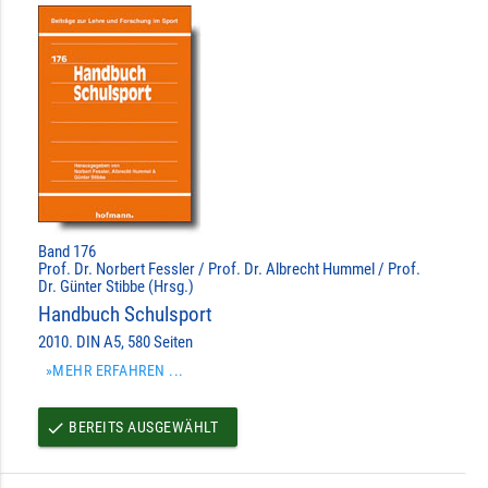
Band 176
Prof. Dr. Norbert Fessler / Prof. Dr. Albrecht Hummel / Prof.
Dr. Günter Stibbe (Hrsg.)
Handbuch Schulsport
2010. DIN A5, 580 Seiten
»MEHR ERFAHREN ...
BEREITS AUSGEWÄHLT
done