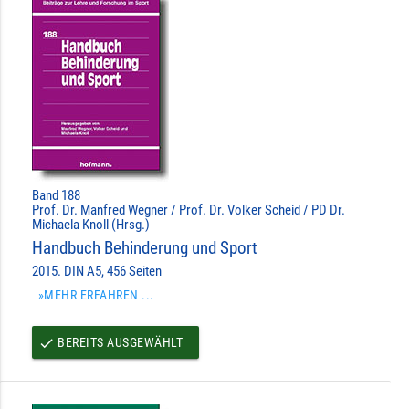
Band 188
Prof. Dr. Manfred Wegner / Prof. Dr. Volker Scheid / PD Dr.
Michaela Knoll (Hrsg.)
Handbuch Behinderung und Sport
2015. DIN A5, 456 Seiten
»MEHR ERFAHREN ...
BEREITS AUSGEWÄHLT
done