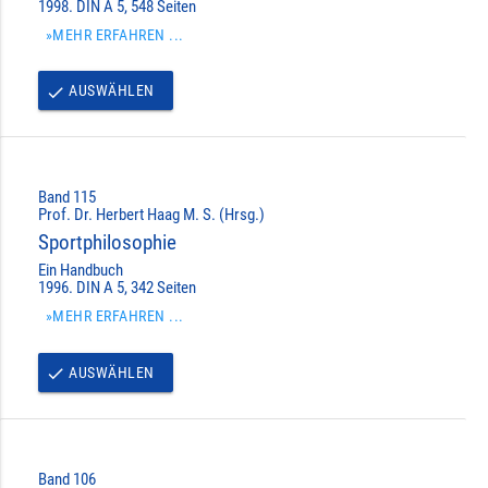
1998. DIN A 5, 548 Seiten
»MEHR ERFAHREN ...
AUSWÄHLEN
done
Band 115
Prof. Dr. Herbert Haag M. S. (Hrsg.)
Sportphilosophie
Ein Handbuch
1996. DIN A 5, 342 Seiten
»MEHR ERFAHREN ...
AUSWÄHLEN
done
Band 106