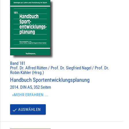
Band 181
Prof. Dr. Alfred Rütten / Prof. Dr. Siegfried Nagel / Prof. Dr.
Robin Kähler (Hrsg.)
Handbuch Sportentwicklungsplanung
2014. DIN A5, 352 Seiten
»MEHR ERFAHREN ...
AUSWÄHLEN
done