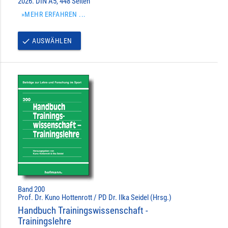
2026. DIN A5, 448 Seiten
»MEHR ERFAHREN ...
AUSWÄHLEN
done
Band 200
Prof. Dr. Kuno Hottenrott / PD Dr. Ilka Seidel (Hrsg.)
Handbuch Trainingswissenschaft -
Trainingslehre