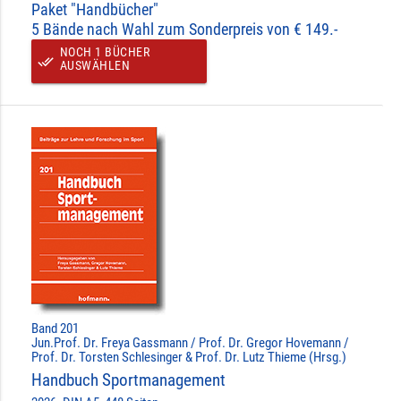
Paket "Handbücher"
5 Bände nach Wahl zum Sonderpreis von € 149.-
NOCH 1 BÜCHER
done_all
AUSWÄHLEN
Band 201
Jun.Prof. Dr. Freya Gassmann / Prof. Dr. Gregor Hovemann /
Prof. Dr. Torsten Schlesinger & Prof. Dr. Lutz Thieme (Hrsg.)
Handbuch Sportmanagement