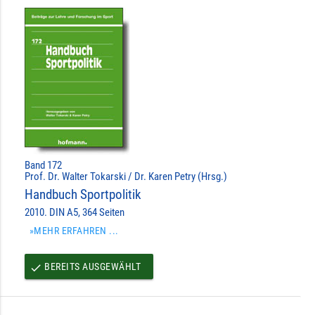
Band 172
Prof. Dr. Walter Tokarski / Dr. Karen Petry (Hrsg.)
Handbuch Sportpolitik
2010. DIN A5, 364 Seiten
»MEHR ERFAHREN ...
BEREITS AUSGEWÄHLT
done