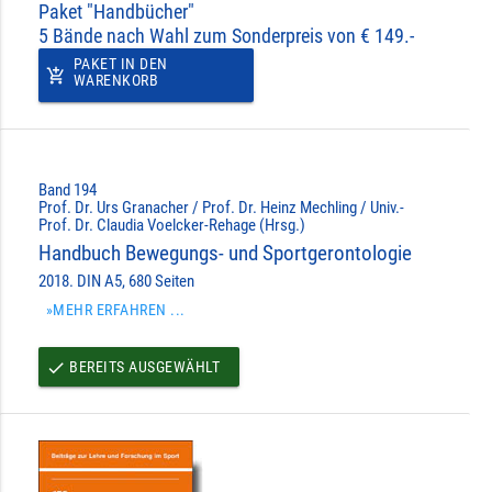
Paket "Handbücher"
5 Bände nach Wahl zum Sonderpreis von € 149.-
PAKET IN DEN
add_shopping_cart
WARENKORB
Band 194
Prof. Dr. Urs Granacher / Prof. Dr. Heinz Mechling / Univ.-
Prof. Dr. Claudia Voelcker-Rehage (Hrsg.)
Handbuch Bewegungs- und Sportgerontologie
2018. DIN A5, 680 Seiten
»MEHR ERFAHREN ...
BEREITS AUSGEWÄHLT
done