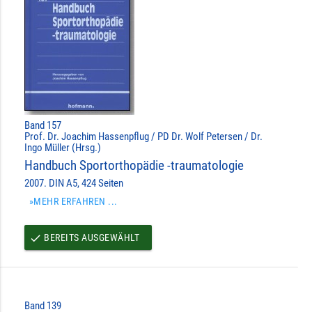
Band 157
Prof. Dr. Joachim Hassenpflug / PD Dr. Wolf Petersen / Dr.
Ingo Müller (Hrsg.)
Handbuch Sportorthopädie -traumatologie
2007. DIN A5, 424 Seiten
»MEHR ERFAHREN ...
BEREITS AUSGEWÄHLT
done
Band 139