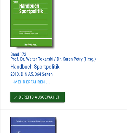
Band 172
Prof. Dr. Walter Tokarski / Dr. Karen Petry (Hrsg.)
Handbuch Sportpolitik
2010. DIN A5, 364 Seiten
»MEHR ERFAHREN ...
BEREITS AUSGEWÄHLT
done