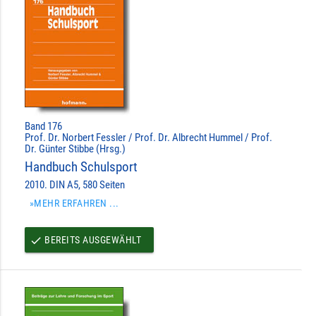
Band 176
Prof. Dr. Norbert Fessler / Prof. Dr. Albrecht Hummel / Prof.
Dr. Günter Stibbe (Hrsg.)
Handbuch Schulsport
2010. DIN A5, 580 Seiten
»MEHR ERFAHREN ...
BEREITS AUSGEWÄHLT
done