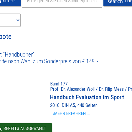
h
search
SUCHE
TH
bote
t "Handbücher"
nde nach Wahl zum Sonderpreis von € 149.-
Band 177
Prof. Dr. Alexander Woll / Dr. Filip Mess / P
Handbuch Evaluation im Sport
2010. DIN A5, 440 Seiten
»MEHR ERFAHREN ...
e
BEREITS AUSGEWÄHLT