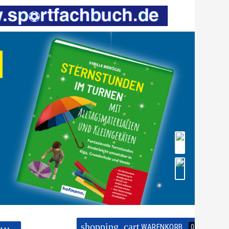
shopping_cart
WARENKORB
0