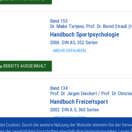
Band 153
Dr. Maike Tietjens, Prof. Dr. Bernd Strauß (
Handbuch Sportpsychologie
2006. DIN A5, 352 Seiten
»MEHR ERFAHREN ...
e
BEREITS AUSGEWÄHLT
Band 134
Prof. Dr. Jürgen Dieckert / Prof. Dr. Christ
Handbuch Freizeitsport
2002. DIN A 5, 360 Seiten
»MEHR ERFAHREN ...
et Cookies. Durch die weitere Nutzung der Website stimmen Sie der Verw
n der gesetzlichen Vorschriften ebenfalls Ihre Verbindungsdaten. Lesen S