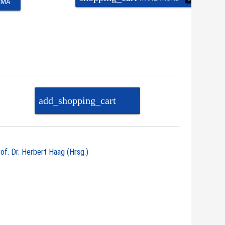
EMA
add_shopping_cart
PAKET IN DEN
WARENKORB
rof. Dr. Herbert Haag (Hrsg.)