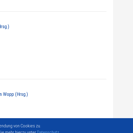
Hrsg.)
ian Wopp (Hrsg.)
endung von Cookies zu.
ie mehr hierzu unter
Datenschutz
.