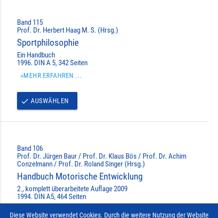
Band 115
Prof. Dr. Herbert Haag M. S. (Hrsg.)
Sportphilosophie
Ein Handbuch
1996. DIN A 5, 342 Seiten
»MEHR ERFAHREN ...
AUSWÄHLEN
done
Band 106
Prof. Dr. Jürgen Baur / Prof. Dr. Klaus Bös / Prof. Dr. Achim
Conzelmann / Prof. Dr. Roland Singer (Hrsg.)
Handbuch Motorische Entwicklung
2., komplett überarbeitete Auflage 2009
1994. DIN A5, 464 Seiten
»MEHR ERFAHREN ...
Diese Website verwendet Cookies. Durch die weitere Nutzung der Website