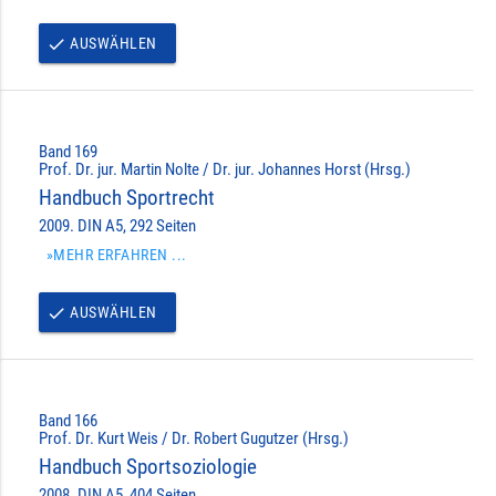
AUSWÄHLEN
done
Band 169
Prof. Dr. jur. Martin Nolte / Dr. jur. Johannes Horst (Hrsg.)
Handbuch Sportrecht
2009. DIN A5, 292 Seiten
»MEHR ERFAHREN ...
AUSWÄHLEN
done
Band 166
Prof. Dr. Kurt Weis / Dr. Robert Gugutzer (Hrsg.)
Handbuch Sportsoziologie
2008. DIN A5, 404 Seiten