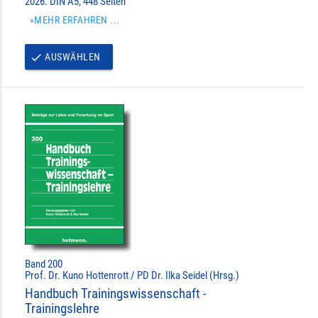
2026. DIN A5, 448 Seiten
»MEHR ERFAHREN ...
AUSWÄHLEN
done
Band 200
Prof. Dr. Kuno Hottenrott / PD Dr. Ilka Seidel (Hrsg.)
Handbuch Trainingswissenschaft -
Trainingslehre