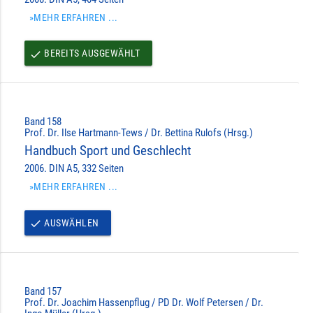
»MEHR ERFAHREN ...
BEREITS AUSGEWÄHLT
done
Band 158
Prof. Dr. Ilse Hartmann-Tews / Dr. Bettina Rulofs (Hrsg.)
Handbuch Sport und Geschlecht
2006. DIN A5, 332 Seiten
»MEHR ERFAHREN ...
AUSWÄHLEN
done
Band 157
Prof. Dr. Joachim Hassenpflug / PD Dr. Wolf Petersen / Dr.