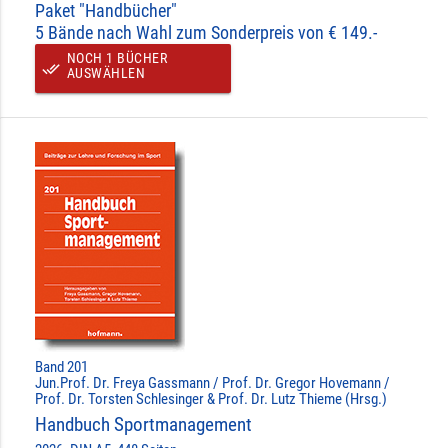
Paket "Handbücher"
5 Bände nach Wahl zum Sonderpreis von € 149.-
NOCH 1 BÜCHER
done_all
AUSWÄHLEN
Band 201
Jun.Prof. Dr. Freya Gassmann / Prof. Dr. Gregor Hovemann /
Prof. Dr. Torsten Schlesinger & Prof. Dr. Lutz Thieme (Hrsg.)
Handbuch Sportmanagement