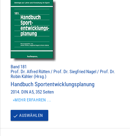
Band 181
Prof. Dr. Alfred Rütten / Prof. Dr. Siegfried Nagel / Prof. Dr.
Robin Kähler (Hrsg.)
Handbuch Sportentwicklungsplanung
2014. DIN A5, 352 Seiten
»MEHR ERFAHREN ...
AUSWÄHLEN
done