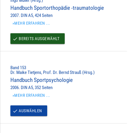
Ingo Müller (Hrsg.)
Handbuch Sportorthopädie -traumatologie
2007. DIN A5, 424 Seiten
»MEHR ERFAHREN ...
BEREITS AUSGEWÄHLT
done
Band 153
Dr. Maike Tietjens, Prof. Dr. Bernd Strauß (Hrsg.)
Handbuch Sportpsychologie
2006. DIN A5, 352 Seiten
»MEHR ERFAHREN ...
AUSWÄHLEN
done