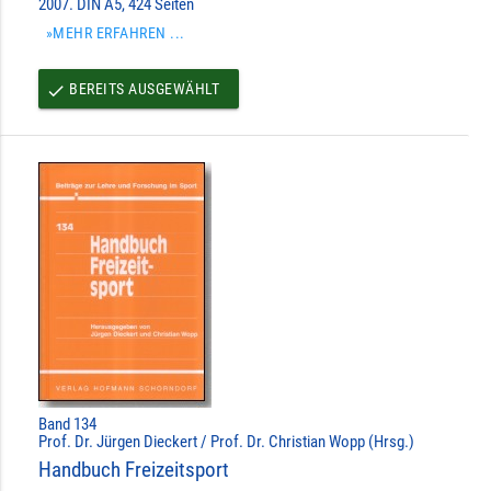
2007. DIN A5, 424 Seiten
»MEHR ERFAHREN ...
BEREITS AUSGEWÄHLT
done
Band 134
Prof. Dr. Jürgen Dieckert / Prof. Dr. Christian Wopp (Hrsg.)
Handbuch Freizeitsport