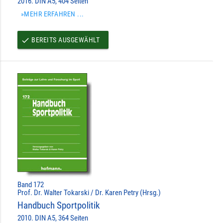
2016. DIN A5, 404 Seiten
»MEHR ERFAHREN ...
BEREITS AUSGEWÄHLT
done
Band 172
Prof. Dr. Walter Tokarski / Dr. Karen Petry (Hrsg.)
Handbuch Sportpolitik
2010. DIN A5, 364 Seiten