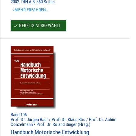
2002. DIN A 5, 360 Seiten
»MEHR ERFAHREN ...
BEREITS AUSGEWÄHLT
done
Band 106
Prof. Dr. Jürgen Baur / Prof. Dr. Klaus Bös / Prof. Dr. Achim
Conzelmann / Prof. Dr. Roland Singer (Hrsg.)
Handbuch Motorische Entwicklung