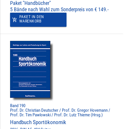
Paket "Handbücher"
5 Bände nach Wahl zum Sonderpreis von € 149.-
PAKET IN DEN
add_shopping_cart
WARENKORB
Band 190
Prof. Dr. Christian Deutscher / Prof. Dr. Gregor Hovemann /
Prof. Dr. Tim Pawlowski / Prof. Dr. Lutz Thieme (Hrsg.)
Handbuch Sportökonomik