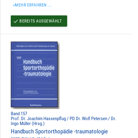
»MEHR ERFAHREN ...
BEREITS AUSGEWÄHLT
done
Band 157
Prof. Dr. Joachim Hassenpflug / PD Dr. Wolf Petersen / Dr.
Ingo Müller (Hrsg.)
Handbuch Sportorthopädie -traumatologie