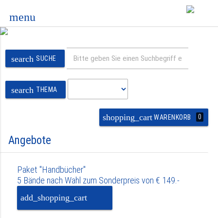
menu
search
SUCHE
search
THEMA
shopping_cart
0
WARENKORB
Angebote
Paket "Handbücher"
5 Bände nach Wahl zum Sonderpreis von € 149.-
add_shopping_cart