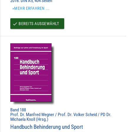
2016. DIN A5, 404 Seiten
»MEHR ERFAHREN ...
BEREITS AUSGEWÄHLT
done
Band 188
Prof. Dr. Manfred Wegner / Prof. Dr. Volker Scheid / PD Dr.
Michaela Knoll (Hrsg.)
Handbuch Behinderung und Sport