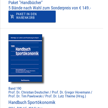
Paket "Handbücher"
5 Bände nach Wahl zum Sonderpreis von € 149.-
PAKET IN DEN
add_shopping_cart
WARENKORB
Band 190
Prof. Dr. Christian Deutscher / Prof. Dr. Gregor Hovemann /
Prof. Dr. Tim Pawlowski / Prof. Dr. Lutz Thieme (Hrsg.)
Handbuch Sportökonomik