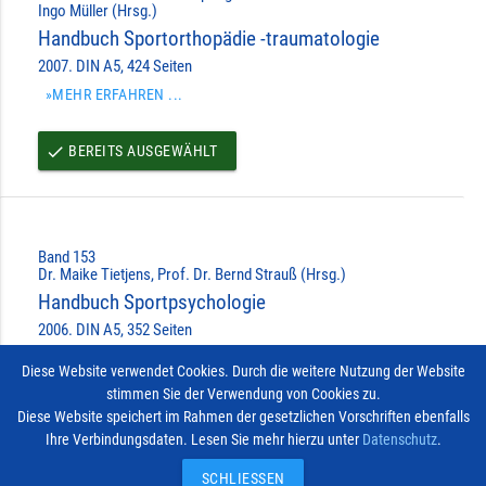
Ingo Müller (Hrsg.)
Handbuch Sportorthopädie -traumatologie
2007. DIN A5, 424 Seiten
»MEHR ERFAHREN ...
BEREITS AUSGEWÄHLT
done
Band 153
Dr. Maike Tietjens, Prof. Dr. Bernd Strauß (Hrsg.)
Handbuch Sportpsychologie
2006. DIN A5, 352 Seiten
»MEHR ERFAHREN ...
Diese Website verwendet Cookies. Durch die weitere Nutzung der Website
stimmen Sie der Verwendung von Cookies zu.
BEREITS AUSGEWÄHLT
done
Diese Website speichert im Rahmen der gesetzlichen Vorschriften ebenfalls
Ihre Verbindungsdaten. Lesen Sie mehr hierzu unter
Datenschutz
.
Impressum
Vertrag widerrufen
© 2026
Kontakt
SCHLIESSEN