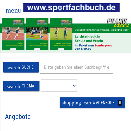
menu
search
SUCHE
search
THEMA
shopping_cart
0
WARENKORB
Angebote