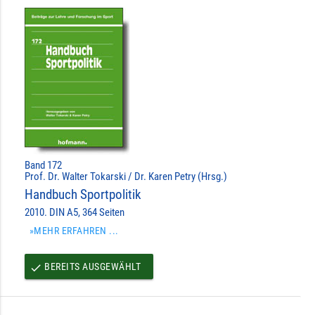
Band 172
Prof. Dr. Walter Tokarski / Dr. Karen Petry (Hrsg.)
Handbuch Sportpolitik
2010. DIN A5, 364 Seiten
»MEHR ERFAHREN ...
BEREITS AUSGEWÄHLT
done