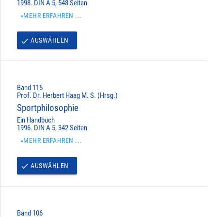
1998. DIN A 5, 548 Seiten
»MEHR ERFAHREN ...
AUSWÄHLEN
done
Band 115
Prof. Dr. Herbert Haag M. S. (Hrsg.)
Sportphilosophie
Ein Handbuch
1996. DIN A 5, 342 Seiten
»MEHR ERFAHREN ...
AUSWÄHLEN
done
Band 106