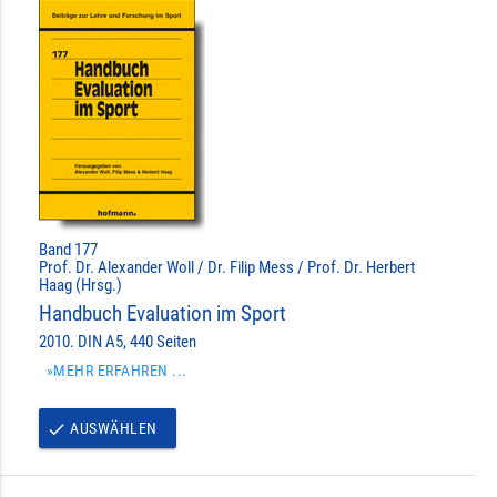
Band 177
Prof. Dr. Alexander Woll / Dr. Filip Mess / Prof. Dr. Herbert
Haag (Hrsg.)
Handbuch Evaluation im Sport
2010. DIN A5, 440 Seiten
»MEHR ERFAHREN ...
AUSWÄHLEN
done