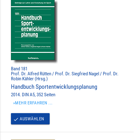
Band 181
Prof. Dr. Alfred Rütten / Prof. Dr. Siegfried Nagel / Prof. Dr.
Robin Kähler (Hrsg.)
Handbuch Sportentwicklungsplanung
2014. DIN A5, 352 Seiten
»MEHR ERFAHREN ...
AUSWÄHLEN
done