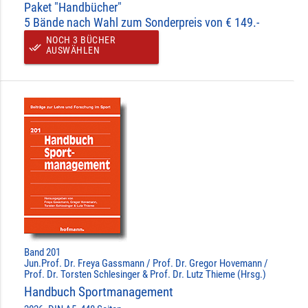
Paket "Handbücher"
5 Bände nach Wahl zum Sonderpreis von € 149.-
NOCH 3 BÜCHER
done_all
AUSWÄHLEN
Band 201
Jun.Prof. Dr. Freya Gassmann / Prof. Dr. Gregor Hovemann /
Prof. Dr. Torsten Schlesinger & Prof. Dr. Lutz Thieme (Hrsg.)
Handbuch Sportmanagement