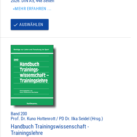
2026. DIN A5, 448 Seiten
»MEHR ERFAHREN ...
AUSWÄHLEN
done
Band 200
Prof. Dr. Kuno Hottenrott / PD Dr. Ilka Seidel (Hrsg.)
Handbuch Trainingswissenschaft -
Trainingslehre