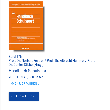
Band 176
Prof. Dr. Norbert Fessler / Prof. Dr. Albrecht Hummel / Prof.
Dr. Günter Stibbe (Hrsg.)
Handbuch Schulsport
2010. DIN A5, 580 Seiten
»MEHR ERFAHREN ...
AUSWÄHLEN
done