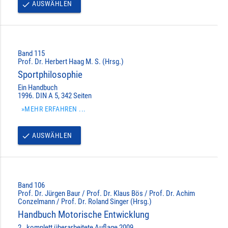
AUSWÄHLEN
done
Band 115
Prof. Dr. Herbert Haag M. S. (Hrsg.)
Sportphilosophie
Ein Handbuch
1996. DIN A 5, 342 Seiten
»MEHR ERFAHREN ...
AUSWÄHLEN
done
Band 106
Prof. Dr. Jürgen Baur / Prof. Dr. Klaus Bös / Prof. Dr. Achim
Conzelmann / Prof. Dr. Roland Singer (Hrsg.)
Handbuch Motorische Entwicklung
2., komplett überarbeitete Auflage 2009