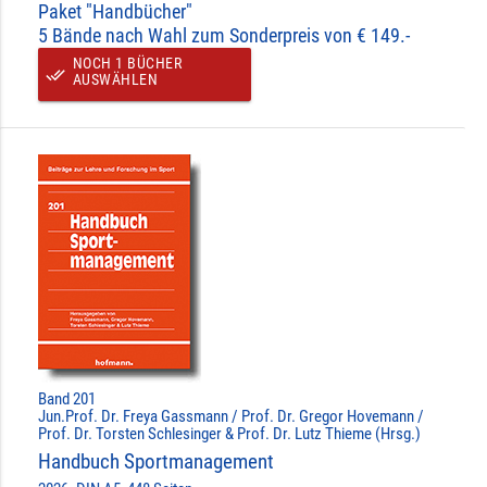
Paket "Handbücher"
5 Bände nach Wahl zum Sonderpreis von € 149.-
NOCH 1 BÜCHER
done_all
AUSWÄHLEN
Band 201
Jun.Prof. Dr. Freya Gassmann / Prof. Dr. Gregor Hovemann /
Prof. Dr. Torsten Schlesinger & Prof. Dr. Lutz Thieme (Hrsg.)
Handbuch Sportmanagement