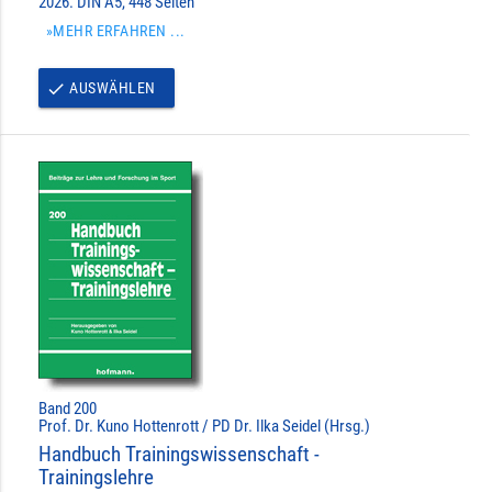
2026. DIN A5, 448 Seiten
»MEHR ERFAHREN ...
AUSWÄHLEN
done
Band 200
Prof. Dr. Kuno Hottenrott / PD Dr. Ilka Seidel (Hrsg.)
Handbuch Trainingswissenschaft -
Trainingslehre