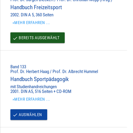
Handbuch Freizeitsport
2002. DIN A 5, 360 Seiten
»MEHR ERFAHREN ...
BEREITS AUSGEWÄHLT
done
Band 133
Prof. Dr. Herbert Haag / Prof. Dr. Albrecht Hummel
Handbuch Sportpädagogik
mit Studienhandreichungen
2001. DIN A5, 516 Seiten + CD-ROM
»MEHR ERFAHREN ...
AUSWÄHLEN
done