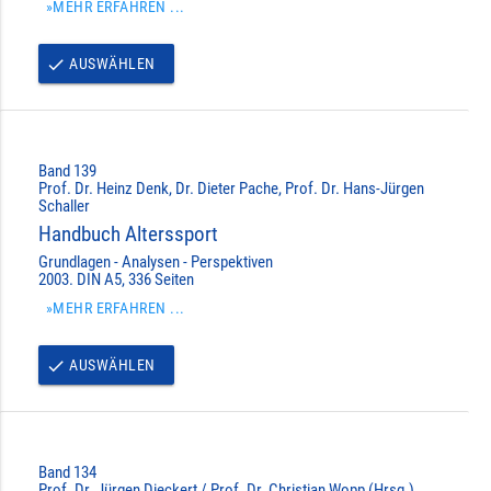
»MEHR ERFAHREN ...
AUSWÄHLEN
done
Band 139
Prof. Dr. Heinz Denk, Dr. Dieter Pache, Prof. Dr. Hans-Jürgen
Schaller
Handbuch Alterssport
Grundlagen - Analysen - Perspektiven
2003. DIN A5, 336 Seiten
»MEHR ERFAHREN ...
AUSWÄHLEN
done
Band 134
Prof. Dr. Jürgen Dieckert / Prof. Dr. Christian Wopp (Hrsg.)