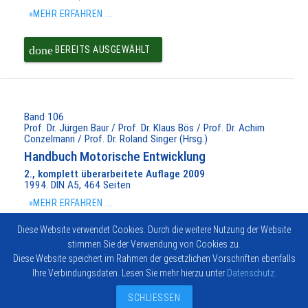
»MEHR ERFAHREN ...
done
BEREITS AUSGEWÄHLT
Band 106
Prof. Dr. Jürgen Baur / Prof. Dr. Klaus Bös / Prof. Dr. Achim
Conzelmann / Prof. Dr. Roland Singer (Hrsg.)
Handbuch Motorische Entwicklung
2., komplett überarbeitete Auflage 2009
1994. DIN A5, 464 Seiten
»MEHR ERFAHREN ...
Diese Website verwendet Cookies. Durch die weitere Nutzung der Website
done
BEREITS AUSGEWÄHLT
stimmen Sie der Verwendung von Cookies zu.
Diese Website speichert im Rahmen der gesetzlichen Vorschriften ebenfalls
Ihre Verbindungsdaten. Lesen Sie mehr hierzu unter
Datenschutz
.
Impressum
Vertrag widerrufen
© 2026
Kontakt
Hofmann-
SCHLIESSEN