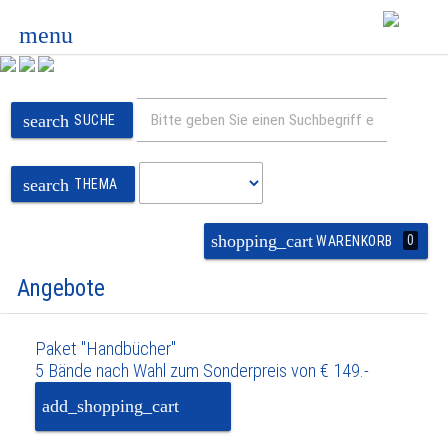
menu
search
SUCHE
search
THEMA
shopping_cart
0
WARENKORB
Angebote
Paket "Handbücher"
5 Bände nach Wahl zum Sonderpreis von € 149.-
add_shopping_cart