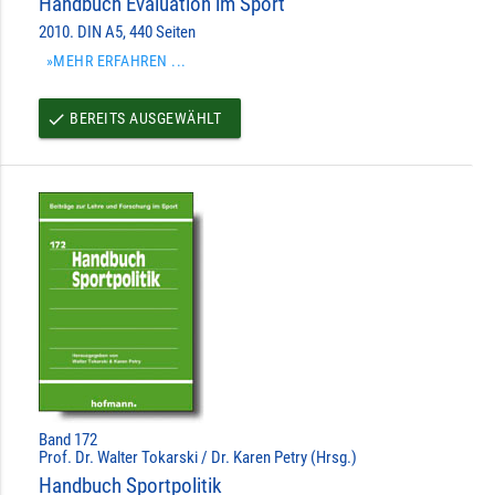
Handbuch Evaluation im Sport
2010. DIN A5, 440 Seiten
»MEHR ERFAHREN ...
BEREITS AUSGEWÄHLT
done
Band 172
Prof. Dr. Walter Tokarski / Dr. Karen Petry (Hrsg.)
Handbuch Sportpolitik