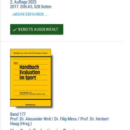
2. Auflage 2025
2017. DIN A5, 528 Seiten
»MEHR ERFAHREN ...
BEREITS AUSGEWÄHLT
done
Band 177
Prof. Dr. Alexander Woll / Dr. Filip Mess / Prof. Dr. Herbert
Haag (Hrsg.)