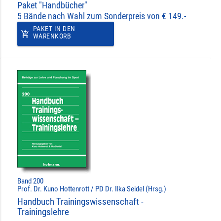
Paket "Handbücher"
5 Bände nach Wahl zum Sonderpreis von € 149.-
PAKET IN DEN
add_shopping_cart
WARENKORB
Band 200
Prof. Dr. Kuno Hottenrott / PD Dr. Ilka Seidel (Hrsg.)
Handbuch Trainingswissenschaft -
Trainingslehre