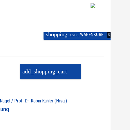
shopping_cart
WARENKORB
0
add_shopping_cart
PAKET IN DEN
WARENKORB
 Nagel / Prof. Dr. Robin Kähler (Hrsg.)
nung