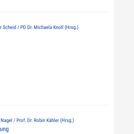
r Scheid / PD Dr. Michaela Knoll (Hrsg.)
d Nagel / Prof. Dr. Robin Kähler (Hrsg.)
nung