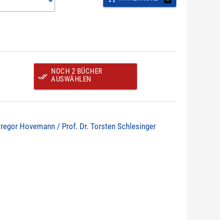
NOCH 2 BÜCHER
done_all
AUSWÄHLEN
Gregor Hovemann / Prof. Dr. Torsten Schlesinger