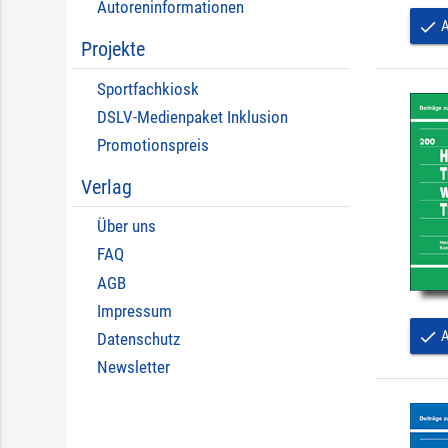
Autoreninformationen
A
done
Projekte
Sportfachkiosk
DSLV-Medienpaket Inklusion
Promotionspreis
Verlag
Über uns
FAQ
AGB
Impressum
A
done
Datenschutz
Newsletter