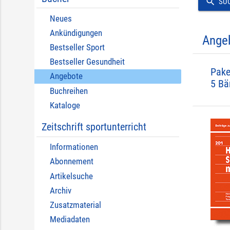
search
SU
Neues
Ankündigungen
Ange
Bestseller Sport
Bestseller Gesundheit
Pake
Angebote
5 Bä
Buchreihen
Kataloge
Zeitschrift sportunterricht
Informationen
Abonnement
Artikelsuche
Archiv
Zusatzmaterial
Mediadaten