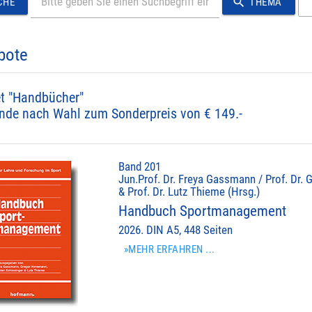
search
CHE
THEMA
bote
t "Handbücher"
nde nach Wahl zum Sonderpreis von € 149.-
Band 201
Jun.Prof. Dr. Freya Gassmann / Prof. Dr. 
& Prof. Dr. Lutz Thieme (Hrsg.)
Handbuch Sportmanagement
2026. DIN A5, 448 Seiten
»MEHR ERFAHREN ...