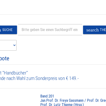
h
search
SUCHE
TH
bote
t "Handbücher"
nde nach Wahl zum Sonderpreis von € 149.-
Band 201
Jun.Prof. Dr. Freya Gassmann / Prof. Dr. Gr
Prof. Dr. Lutz Thieme (Hrsg.)