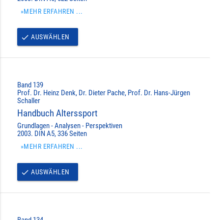
»MEHR ERFAHREN ...
AUSWÄHLEN
done
Band 139
Prof. Dr. Heinz Denk, Dr. Dieter Pache, Prof. Dr. Hans-Jürgen
Schaller
Handbuch Alterssport
Grundlagen - Analysen - Perspektiven
2003. DIN A5, 336 Seiten
»MEHR ERFAHREN ...
AUSWÄHLEN
done
Band 134