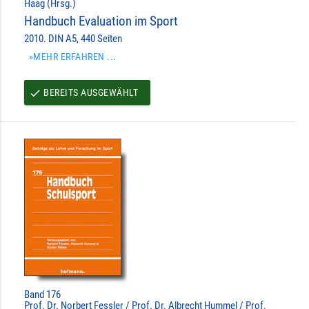
Haag (Hrsg.)
Handbuch Evaluation im Sport
2010. DIN A5, 440 Seiten
»MEHR ERFAHREN ...
BEREITS AUSGEWÄHLT
done
Band 176
Prof. Dr. Norbert Fessler / Prof. Dr. Albrecht Hummel / Prof.