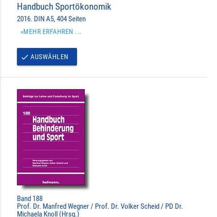
Handbuch Sportökonomik
2016. DIN A5, 404 Seiten
»MEHR ERFAHREN ...
AUSWÄHLEN
done
Band 188
Prof. Dr. Manfred Wegner / Prof. Dr. Volker Scheid / PD Dr.
Michaela Knoll (Hrsg.)