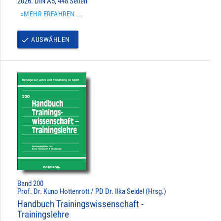
2026. DIN A5, 448 Seiten
»MEHR ERFAHREN ...
AUSWÄHLEN
done
Band 200
Prof. Dr. Kuno Hottenrott / PD Dr. Ilka Seidel (Hrsg.)
Handbuch Trainingswissenschaft -
Trainingslehre