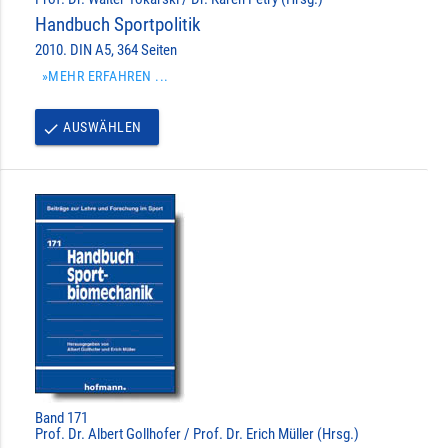
Handbuch Sportpolitik
2010. DIN A5, 364 Seiten
»MEHR ERFAHREN ...
AUSWÄHLEN
done
Band 171
Prof. Dr. Albert Gollhofer / Prof. Dr. Erich Müller (Hrsg.)