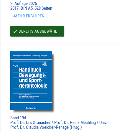
2. Auflage 2025
2017. DIN A5, 528 Seiten
»MEHR ERFAHREN ...
BEREITS AUSGEWÄHLT
done
Band 194
Prof. Dr. Urs Granacher / Prof. Dr. Heinz Mechling / Univ.-
Prof. Dr. Claudia Voelcker-Rehage (Hrsg.)