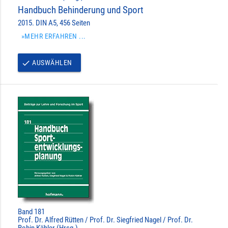
Handbuch Behinderung und Sport
2015. DIN A5, 456 Seiten
»MEHR ERFAHREN ...
AUSWÄHLEN
done
Band 181
Prof. Dr. Alfred Rütten / Prof. Dr. Siegfried Nagel / Prof. Dr.
Robin Kähler (Hrsg.)