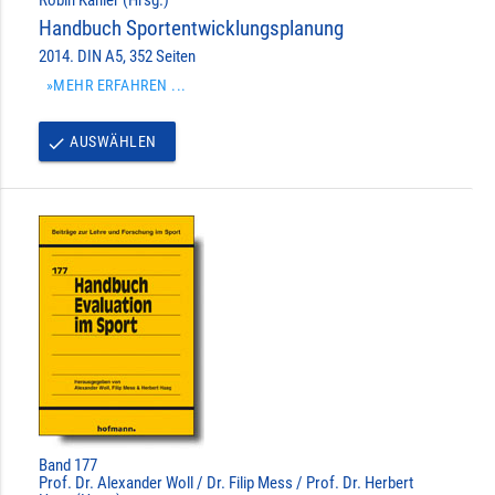
Handbuch Sportentwicklungsplanung
2014. DIN A5, 352 Seiten
»MEHR ERFAHREN ...
AUSWÄHLEN
done
Band 177
Prof. Dr. Alexander Woll / Dr. Filip Mess / Prof. Dr. Herbert