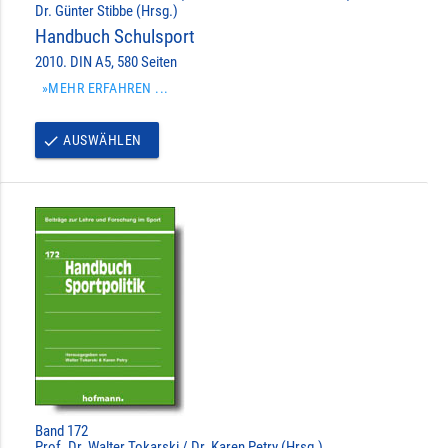
Dr. Günter Stibbe (Hrsg.)
Handbuch Schulsport
2010. DIN A5, 580 Seiten
»MEHR ERFAHREN ...
AUSWÄHLEN
done
Band 172
Prof. Dr. Walter Tokarski / Dr. Karen Petry (Hrsg.)