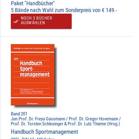
Paket "Handbücher"
5 Bände nach Wahl zum Sonderpreis von € 149.-
NOCH 3 BÜCHER
done_all
AUSWÄHLEN
Band 201
Jun.Prof. Dr. Freya Gassmann / Prof. Dr. Gregor Hovemann /
Prof. Dr. Torsten Schlesinger & Prof. Dr. Lutz Thieme (Hrsg.)
Handbuch Sportmanagement