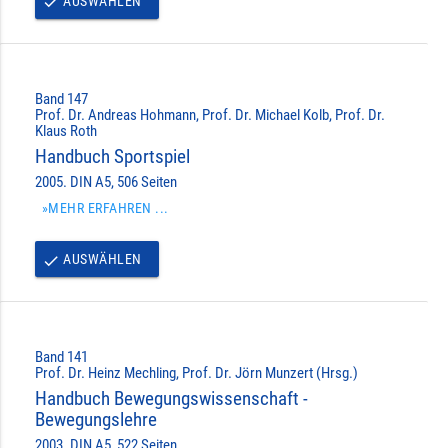
AUSWÄHLEN
done
Band 147
Prof. Dr. Andreas Hohmann, Prof. Dr. Michael Kolb, Prof. Dr.
Klaus Roth
Handbuch Sportspiel
2005. DIN A5, 506 Seiten
»MEHR ERFAHREN ...
AUSWÄHLEN
done
Band 141
Prof. Dr. Heinz Mechling, Prof. Dr. Jörn Munzert (Hrsg.)
Handbuch Bewegungswissenschaft -
Bewegungslehre
2003. DIN A5, 522 Seiten