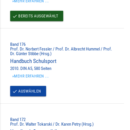
»MEHR ERFAHREN ...
BEREITS AUSGEWÄHLT
done
Band 176
Prof. Dr. Norbert Fessler / Prof. Dr. Albrecht Hummel / Prof.
Dr. Günter Stibbe (Hrsg.)
Handbuch Schulsport
2010. DIN A5, 580 Seiten
»MEHR ERFAHREN ...
AUSWÄHLEN
done
Band 172
Prof. Dr. Walter Tokarski / Dr. Karen Petry (Hrsg.)