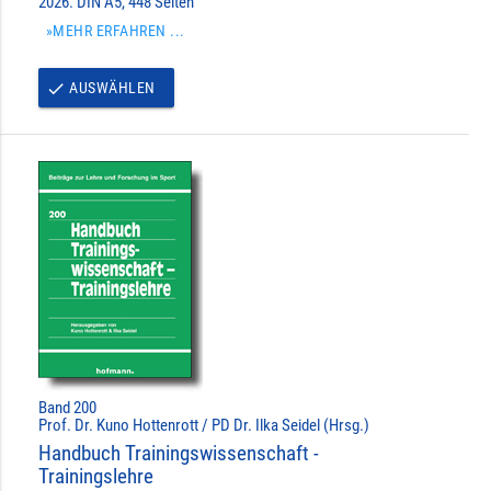
2026. DIN A5, 448 Seiten
»MEHR ERFAHREN ...
AUSWÄHLEN
done
Band 200
Prof. Dr. Kuno Hottenrott / PD Dr. Ilka Seidel (Hrsg.)
Handbuch Trainingswissenschaft -
Trainingslehre