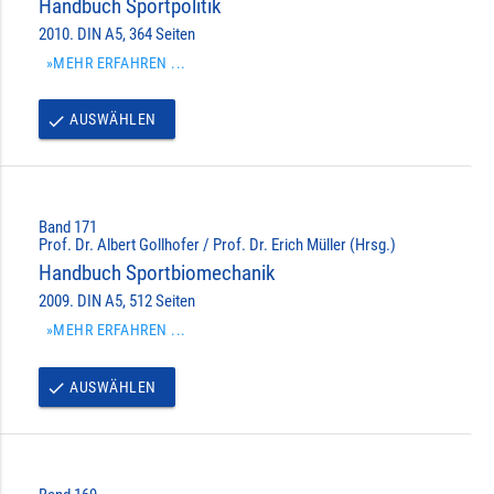
Handbuch Sportpolitik
2010. DIN A5, 364 Seiten
»MEHR ERFAHREN ...
AUSWÄHLEN
done
Band 171
Prof. Dr. Albert Gollhofer / Prof. Dr. Erich Müller (Hrsg.)
Handbuch Sportbiomechanik
2009. DIN A5, 512 Seiten
»MEHR ERFAHREN ...
AUSWÄHLEN
done