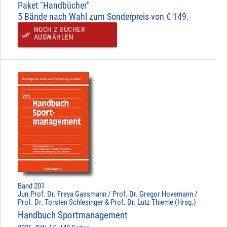
Paket "Handbücher"
5 Bände nach Wahl zum Sonderpreis von € 149.-
NOCH 2 BÜCHER
done_all
AUSWÄHLEN
Band 201
Jun.Prof. Dr. Freya Gassmann / Prof. Dr. Gregor Hovemann /
Prof. Dr. Torsten Schlesinger & Prof. Dr. Lutz Thieme (Hrsg.)
Handbuch Sportmanagement