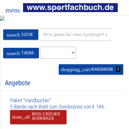
menu
search
SUCHE
search
THEMA
shopping_cart
0
WARENKORB
Angebote
Paket "Handbücher"
5 Bände nach Wahl zum Sonderpreis von € 149.-
NOCH 2 BÜCHER
done_all
AUSWÄHLEN