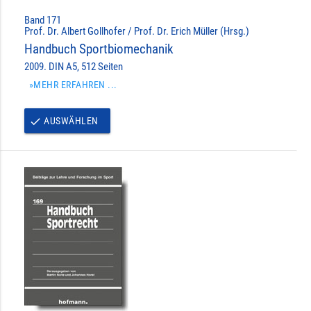
Band 171
Prof. Dr. Albert Gollhofer / Prof. Dr. Erich Müller (Hrsg.)
Handbuch Sportbiomechanik
2009. DIN A5, 512 Seiten
»MEHR ERFAHREN ...
AUSWÄHLEN
done