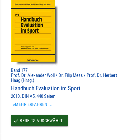
Band 177
Prof. Dr. Alexander Woll / Dr. Filip Mess / Prof. Dr. Herbert
Haag (Hrsg.)
Handbuch Evaluation im Sport
2010. DIN A5, 440 Seiten
»MEHR ERFAHREN ...
BEREITS AUSGEWÄHLT
done