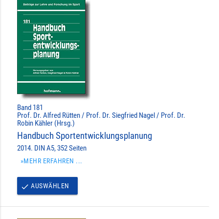
Band 181
Prof. Dr. Alfred Rütten / Prof. Dr. Siegfried Nagel / Prof. Dr.
Robin Kähler (Hrsg.)
Handbuch Sportentwicklungsplanung
2014. DIN A5, 352 Seiten
»MEHR ERFAHREN ...
AUSWÄHLEN
done