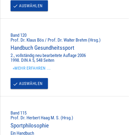
AUSWÄHLEN
done
Band 120
Prof. Dr. Klaus Bös / Prof. Dr. Walter Brehm (Hrsg.)
Handbuch Gesundheitssport
2., vollständig neu bearbeitete Auflage 2006
1998. DIN A 5, 548 Seiten
»MEHR ERFAHREN ...
AUSWÄHLEN
done
Band 115
Prof. Dr. Herbert Haag M. S. (Hrsg.)
Sportphilosophie
Ein Handbuch