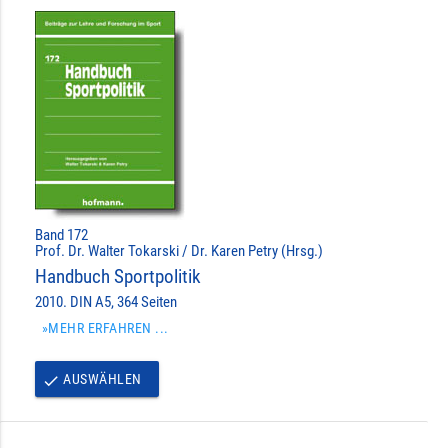
Band 172
Prof. Dr. Walter Tokarski / Dr. Karen Petry (Hrsg.)
Handbuch Sportpolitik
2010. DIN A5, 364 Seiten
»MEHR ERFAHREN ...
AUSWÄHLEN
done