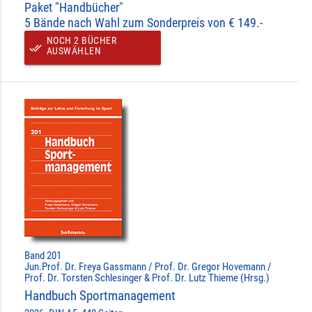
Paket "Handbücher"
5 Bände nach Wahl zum Sonderpreis von € 149.-
NOCH 2 BÜCHER
done_all
AUSWÄHLEN
Band 201
Jun.Prof. Dr. Freya Gassmann / Prof. Dr. Gregor Hovemann /
Prof. Dr. Torsten Schlesinger & Prof. Dr. Lutz Thieme (Hrsg.)
Handbuch Sportmanagement