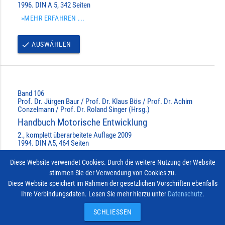
1996. DIN A 5, 342 Seiten
»MEHR ERFAHREN ...
AUSWÄHLEN
done
Band 106
Prof. Dr. Jürgen Baur / Prof. Dr. Klaus Bös / Prof. Dr. Achim
Conzelmann / Prof. Dr. Roland Singer (Hrsg.)
Handbuch Motorische Entwicklung
2., komplett überarbeitete Auflage 2009
1994. DIN A5, 464 Seiten
»MEHR ERFAHREN ...
Diese Website verwendet Cookies. Durch die weitere Nutzung der Website
stimmen Sie der Verwendung von Cookies zu.
AUSWÄHLEN
done
Diese Website speichert im Rahmen der gesetzlichen Vorschriften ebenfalls
Ihre Verbindungsdaten. Lesen Sie mehr hierzu unter
Datenschutz
.
Impressum
Vertrag widerrufen
© 2026
Kontakt
SCHLIESSEN
Hofmann-Verlag