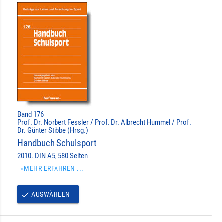
Band 176
Prof. Dr. Norbert Fessler / Prof. Dr. Albrecht Hummel / Prof.
Dr. Günter Stibbe (Hrsg.)
Handbuch Schulsport
2010. DIN A5, 580 Seiten
»MEHR ERFAHREN ...
AUSWÄHLEN
done