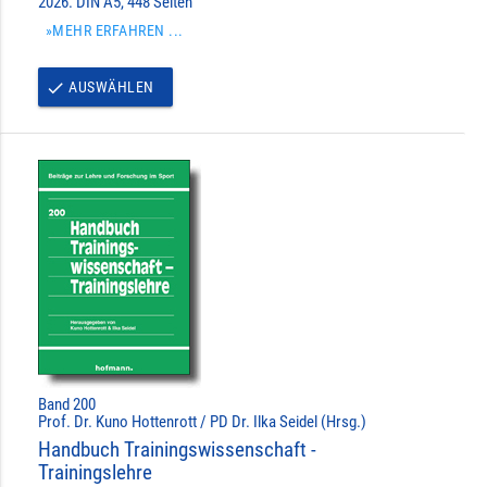
2026. DIN A5, 448 Seiten
»MEHR ERFAHREN ...
AUSWÄHLEN
done
Band 200
Prof. Dr. Kuno Hottenrott / PD Dr. Ilka Seidel (Hrsg.)
Handbuch Trainingswissenschaft -
Trainingslehre