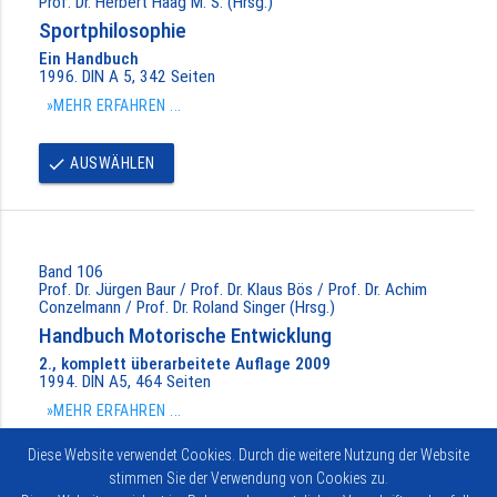
Prof. Dr. Herbert Haag M. S. (Hrsg.)
Sportphilosophie
Ein Handbuch
1996. DIN A 5, 342 Seiten
»MEHR ERFAHREN ...
AUSWÄHLEN
done
Band 106
Prof. Dr. Jürgen Baur / Prof. Dr. Klaus Bös / Prof. Dr. Achim
Conzelmann / Prof. Dr. Roland Singer (Hrsg.)
Handbuch Motorische Entwicklung
2., komplett überarbeitete Auflage 2009
1994. DIN A5, 464 Seiten
»MEHR ERFAHREN ...
Diese Website verwendet Cookies. Durch die weitere Nutzung der Website
AUSWÄHLEN
done
stimmen Sie der Verwendung von Cookies zu.