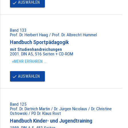
AUSWÄHLEN
done
Band 133
Prof. Dr. Herbert Haag / Prof. Dr. Albrecht Hummel
Handbuch Sportpädagogik
mit Studienhandreichungen
2001. DIN A5, 516 Seiten + CD-ROM
»MEHR ERFAHREN ...
AUSWÄHLEN
done
Band 125
Prof. Dr. Dietrich Martin / Dr. Jürgen Nicolaus / Dr. Christine
Ostrowski / PD Dr. Klaus Rost
Handbuch Kinder- und Jugendtraining
1999. DIN A 5, 482 Seiten