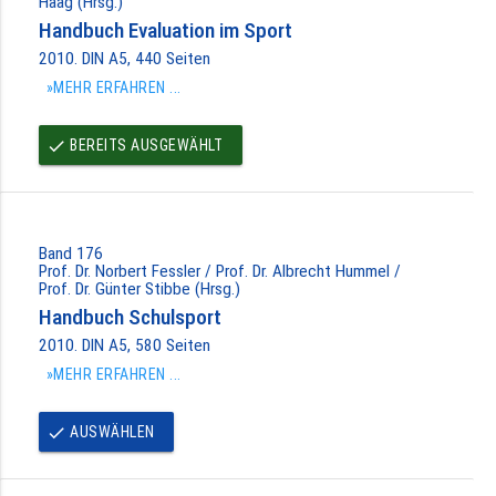
Haag (Hrsg.)
Handbuch Evaluation im Sport
2010. DIN A5, 440 Seiten
»MEHR ERFAHREN ...
BEREITS AUSGEWÄHLT
done
Band 176
Prof. Dr. Norbert Fessler / Prof. Dr. Albrecht Hummel /
Prof. Dr. Günter Stibbe (Hrsg.)
Handbuch Schulsport
2010. DIN A5, 580 Seiten
»MEHR ERFAHREN ...
AUSWÄHLEN
done