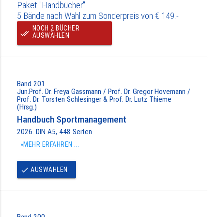
Paket "Handbücher"
5 Bände nach Wahl zum Sonderpreis von € 149.-
NOCH 2 BÜCHER
done_all
AUSWÄHLEN
Band 201
Jun.Prof. Dr. Freya Gassmann / Prof. Dr. Gregor Hovemann /
Prof. Dr. Torsten Schlesinger & Prof. Dr. Lutz Thieme
(Hrsg.)
Handbuch Sportmanagement
2026. DIN A5, 448 Seiten
»MEHR ERFAHREN ...
AUSWÄHLEN
done
Band 200