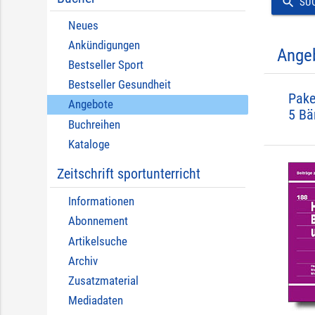
search
SU
Neues
Ankündigungen
Ange
Bestseller Sport
Bestseller Gesundheit
Pake
Angebote
5 Bä
Buchreihen
Kataloge
Zeitschrift sportunterricht
Informationen
Abonnement
Artikelsuche
Archiv
Zusatzmaterial
Mediadaten