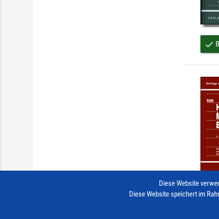
B
done
Diese Website verwen
Diese Website speichert im Rah
B
done