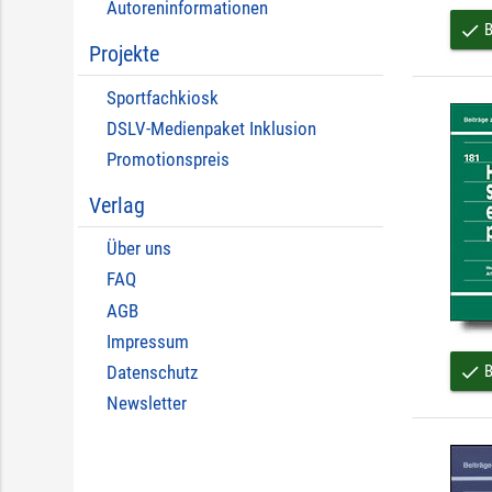
Autoreninformationen
B
done
Projekte
Sportfachkiosk
DSLV-Medienpaket Inklusion
Promotionspreis
Verlag
Über uns
FAQ
AGB
Impressum
B
done
Datenschutz
Newsletter