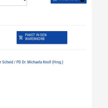
PAKET IN DEN
add_shopping_cart
WARENKORB
r Scheid / PD Dr. Michaela Knoll (Hrsg.)